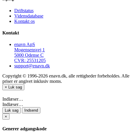
Driftstatus
Vidensdatabase
Kontakt os
Kontakt
enavn ApS
Mogensensvej 1
5000 Odense C
CVR: 25531205
support@enavn.dk
Copyright © 1996-2026 enavn.dk, alle rettigheder forbeholdes. Alle
priser er angivet inklusiv moms.
×
Luk sag
Indlæser…
Indlæser…
Luk sag
Indsend
×
Generer adgangskode