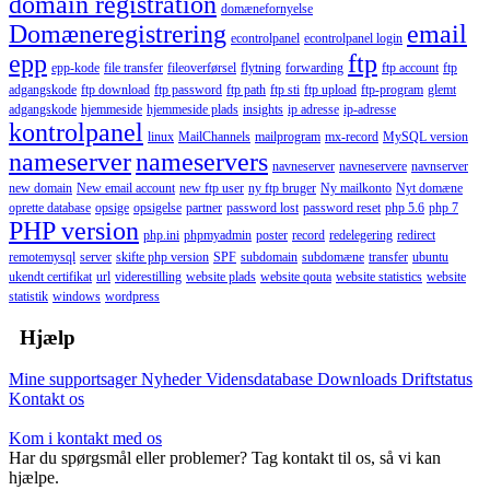
domain registration
domænefornyelse
Domæneregistrering
email
econtrolpanel
econtrolpanel login
epp
ftp
epp-kode
file transfer
fileoverførsel
flytning
forwarding
ftp account
ftp
adgangskode
ftp download
ftp password
ftp path
ftp sti
ftp upload
ftp-program
glemt
adgangskode
hjemmeside
hjemmeside plads
insights
ip adresse
ip-adresse
kontrolpanel
linux
MailChannels
mailprogram
mx-record
MySQL version
nameserver
nameservers
navneserver
navneservere
navnserver
new domain
New email account
new ftp user
ny ftp bruger
Ny mailkonto
Nyt domæne
oprette database
opsige
opsigelse
partner
password lost
password reset
php 5.6
php 7
PHP version
php.ini
phpmyadmin
poster
record
redelegering
redirect
remotemysql
server
skifte php version
SPF
subdomain
subdomæne
transfer
ubuntu
ukendt certifikat
url
viderestilling
website plads
website qouta
website statistics
website
statistik
windows
wordpress
Hjælp
Mine supportsager
Nyheder
Vidensdatabase
Downloads
Driftstatus
Kontakt os
Kom i kontakt med os
Har du spørgsmål eller problemer? Tag kontakt til os, så vi kan
hjælpe.