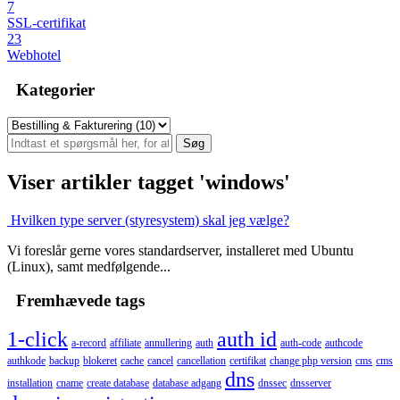
7
SSL-certifikat
23
Webhotel
Kategorier
Viser artikler tagget 'windows'
Hvilken type server (styresystem) skal jeg vælge?
Vi foreslår gerne vores standardserver, installeret med Ubuntu
(Linux), samt medfølgende...
Fremhævede tags
1-click
auth id
a-record
affiliate
annullering
auth
auth-code
authcode
authkode
backup
blokeret
cache
cancel
cancellation
certifikat
change php version
cms
cms
dns
installation
cname
create database
database adgang
dnssec
dnsserver