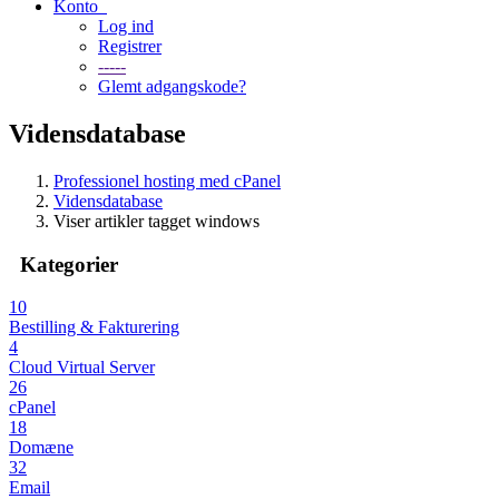
Konto
Log ind
Registrer
-----
Glemt adgangskode?
Vidensdatabase
Professionel hosting med cPanel
Vidensdatabase
Viser artikler tagget windows
Kategorier
10
Bestilling & Fakturering
4
Cloud Virtual Server
26
cPanel
18
Domæne
32
Email