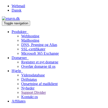
Webmail
Dansk
Toggle navigation
Produkter
Webhosting
Mailhosting
DNS, Pegning og Alias
SSL-certifikater
Microsoft 365 Exchange
Domæner
Registrer et nyt domæne
Overfør domæne til os
Hjælp
Vidensdatabase
Driftstatus
Opsætning af mailklient
Nyheder
Support Divider
Kontakt os
Affiliates