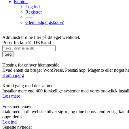
Konto
Log ind
Registrer
-----
Glemt adgangskode?
Administrer dine filer på dit eget webhotel.
Priser fra kun
55 DKK/md
Hosting for enhver hjemmeside
Hvad enten du bruger WordPress, PrestaShop, Magento eller noget helt
Kom i gang
Kom i gang med det samme!
Installer mere end 400 forskellige systemer med vores one-click insta
Læs mere
Voks med enavn
I takt med at dit website bliver større, og dine behov ændrer sig, kan 
opgraderes.
Log ind
Seneste nyheder