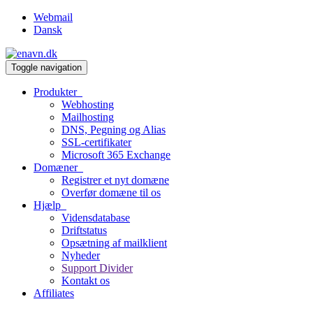
Webmail
Dansk
Toggle navigation
Produkter
Webhosting
Mailhosting
DNS, Pegning og Alias
SSL-certifikater
Microsoft 365 Exchange
Domæner
Registrer et nyt domæne
Overfør domæne til os
Hjælp
Vidensdatabase
Driftstatus
Opsætning af mailklient
Nyheder
Support Divider
Kontakt os
Affiliates