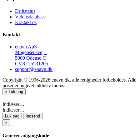
Driftstatus
Vidensdatabase
Kontakt os
Kontakt
enavn ApS
Mogensensvej 1
5000 Odense C
CVR: 25531205
support@enavn.dk
Copyright © 1996-2026 enavn.dk, alle rettigheder forbeholdes. Alle
priser er angivet inklusiv moms.
×
Luk sag
Indlæser…
Indlæser…
Luk sag
Indsend
×
Generer adgangskode