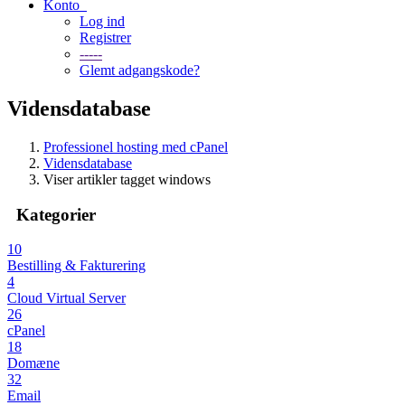
Konto
Log ind
Registrer
-----
Glemt adgangskode?
Vidensdatabase
Professionel hosting med cPanel
Vidensdatabase
Viser artikler tagget windows
Kategorier
10
Bestilling & Fakturering
4
Cloud Virtual Server
26
cPanel
18
Domæne
32
Email