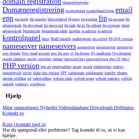
domain registration
domænefornyelse
Domæneregistrering
email
econtrolpanel
econtrolpanel login
epp
ftp
epp-kode
file transfer
fileoverførsel
flytning
forwarding
ftp account
ftp
adgangskode
ftp download
ftp password
ftp path
ftp sti
ftp upload
ftp-program
glemt
adgangskode
hjemmeside
hjemmeside plads
insights
ip adresse
ip-adresse
kontrolpanel
linux
MailChannels
mailprogram
mx-record
MySQL version
nameserver
nameservers
navneserver
navneservere
navnserver
new domain
New email account
new ftp user
ny ftp bruger
Ny mailkonto
Nyt domæne
oprette database
opsige
opsigelse
partner
password lost
password reset
php 5.6
php 7
PHP version
php.ini
phpmyadmin
poster
record
redelegering
redirect
remotemysql
server
skifte php version
SPF
subdomain
subdomæne
transfer
ubuntu
ukendt certifikat
url
viderestilling
website plads
website qouta
website statistics
website
statistik
windows
wordpress
Hjælp
Mine supportsager
Nyheder
Vidensdatabase
Downloads
Driftstatus
Kontakt os
Kom i kontakt med os
Har du spørgsmål eller problemer? Tag kontakt til os, så vi kan
hjælpe.