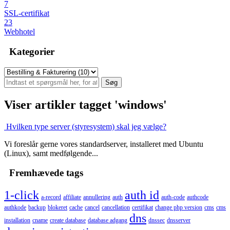
7
SSL-certifikat
23
Webhotel
Kategorier
Viser artikler tagget 'windows'
Hvilken type server (styresystem) skal jeg vælge?
Vi foreslår gerne vores standardserver, installeret med Ubuntu
(Linux), samt medfølgende...
Fremhævede tags
1-click
auth id
a-record
affiliate
annullering
auth
auth-code
authcode
authkode
backup
blokeret
cache
cancel
cancellation
certifikat
change php version
cms
cms
dns
installation
cname
create database
database adgang
dnssec
dnsserver