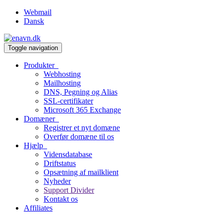
Webmail
Dansk
Toggle navigation
Produkter
Webhosting
Mailhosting
DNS, Pegning og Alias
SSL-certifikater
Microsoft 365 Exchange
Domæner
Registrer et nyt domæne
Overfør domæne til os
Hjælp
Vidensdatabase
Driftstatus
Opsætning af mailklient
Nyheder
Support Divider
Kontakt os
Affiliates