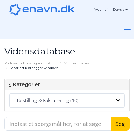
Webmail
Dansk
To
na
Vidensdatabase
Professionel hosting med cPanel
Vidensdatabase
Viser artikler tagget windows
Kategorier