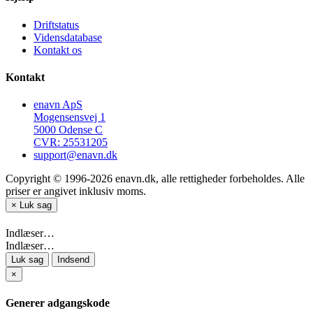
Driftstatus
Vidensdatabase
Kontakt os
Kontakt
enavn ApS
Mogensensvej 1
5000 Odense C
CVR: 25531205
support@enavn.dk
Copyright © 1996-2026 enavn.dk, alle rettigheder forbeholdes. Alle
priser er angivet inklusiv moms.
×
Luk sag
Indlæser…
Indlæser…
Luk sag
Indsend
×
Generer adgangskode