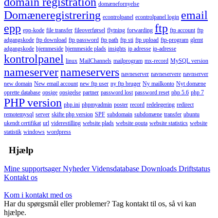
domain registration
domænefornyelse
Domæneregistrering
email
econtrolpanel
econtrolpanel login
epp
ftp
epp-kode
file transfer
fileoverførsel
flytning
forwarding
ftp account
ftp
adgangskode
ftp download
ftp password
ftp path
ftp sti
ftp upload
ftp-program
glemt
adgangskode
hjemmeside
hjemmeside plads
insights
ip adresse
ip-adresse
kontrolpanel
linux
MailChannels
mailprogram
mx-record
MySQL version
nameserver
nameservers
navneserver
navneservere
navnserver
new domain
New email account
new ftp user
ny ftp bruger
Ny mailkonto
Nyt domæne
oprette database
opsige
opsigelse
partner
password lost
password reset
php 5.6
php 7
PHP version
php.ini
phpmyadmin
poster
record
redelegering
redirect
remotemysql
server
skifte php version
SPF
subdomain
subdomæne
transfer
ubuntu
ukendt certifikat
url
viderestilling
website plads
website qouta
website statistics
website
statistik
windows
wordpress
Hjælp
Mine supportsager
Nyheder
Vidensdatabase
Downloads
Driftstatus
Kontakt os
Kom i kontakt med os
Har du spørgsmål eller problemer? Tag kontakt til os, så vi kan
hjælpe.