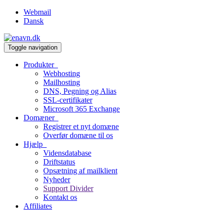
Webmail
Dansk
Toggle navigation
Produkter
Webhosting
Mailhosting
DNS, Pegning og Alias
SSL-certifikater
Microsoft 365 Exchange
Domæner
Registrer et nyt domæne
Overfør domæne til os
Hjælp
Vidensdatabase
Driftstatus
Opsætning af mailklient
Nyheder
Support Divider
Kontakt os
Affiliates