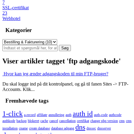
7
SSL-certifikat
23
Webhotel
Kategorier
Viser artikler tagget 'ftp adgangskode'
Hvor kan jeg ændre adgangskoden til min FTP-bruger?
Du skal logge ind på dit kontrolpanel, og gå til fanen Sites -> FTP-
Accounts. Klik...
Fremhævede tags
1-click
auth id
a-record
affiliate
annullering
auth
auth-code
authcode
authkode
backup
blokeret
cache
cancel
cancellation
certifikat
change php version
cms
cms
dns
installation
cname
create database
database adgang
dnssec
dnsserver