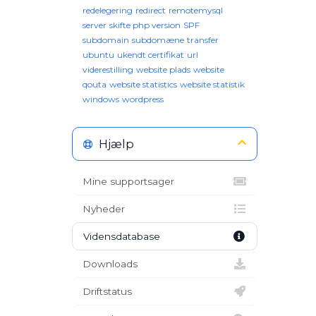
redelegering
redirect
remotemysql
server
skifte php version
SPF
subdomain
subdomæne
transfer
ubuntu
ukendt certifikat
url
viderestilling
website plads
website
qouta
website statistics
website statistik
windows
wordpress
Hjælp
Mine supportsager
Nyheder
Vidensdatabase
Downloads
Driftstatus