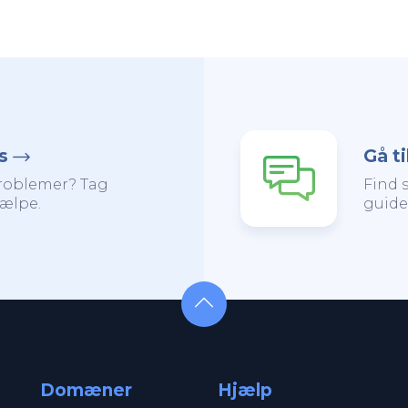
s
Gå t
problemer? Tag
Find 
jælpe.
guide
Domæner
Hjælp