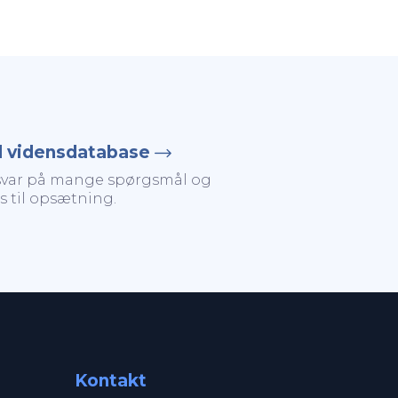
il vidensdatabase
svar på mange spørgsmål og
s til opsætning.
Kontakt