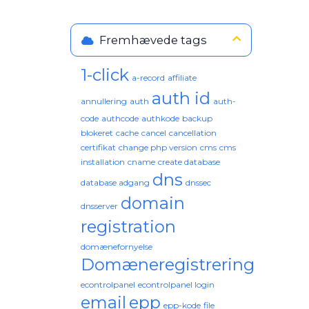
Fremhævede tags
1-click
a-record
affiliate
auth id
annullering
auth
auth-
code
authcode
authkode
backup
blokeret
cache
cancel
cancellation
certifikat
change php version
cms
cms
installation
cname
create database
dns
database adgang
dnssec
domain
dnsserver
registration
domænefornyelse
Domæneregistrering
econtrolpanel
econtrolpanel login
email
epp
epp-kode
file