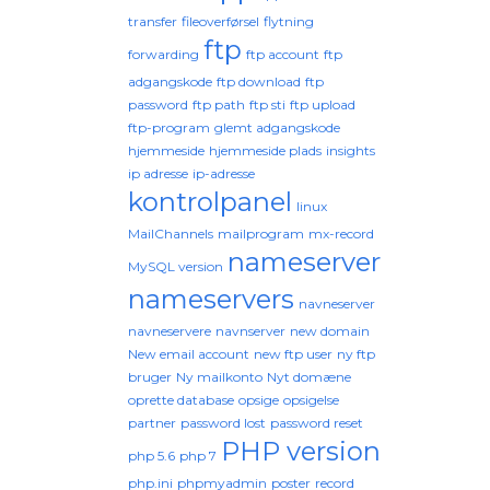
transfer
fileoverførsel
flytning
ftp
forwarding
ftp account
ftp
adgangskode
ftp download
ftp
password
ftp path
ftp sti
ftp upload
ftp-program
glemt adgangskode
hjemmeside
hjemmeside plads
insights
ip adresse
ip-adresse
kontrolpanel
linux
MailChannels
mailprogram
mx-record
nameserver
MySQL version
nameservers
navneserver
navneservere
navnserver
new domain
New email account
new ftp user
ny ftp
bruger
Ny mailkonto
Nyt domæne
oprette database
opsige
opsigelse
partner
password lost
password reset
PHP version
php 5.6
php 7
php.ini
phpmyadmin
poster
record