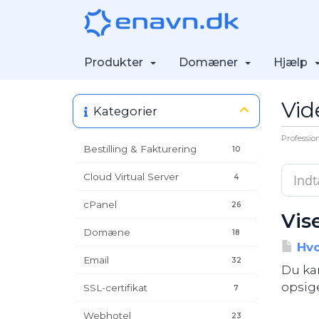
Produkter
Domæner
Hjælp
Vid
Kategorier
Professio
Bestilling & Fakturering
10
Cloud Virtual Server
4
cPanel
26
Vise
Domæne
18
Hvo
Email
32
Du ka
opsiger
SSL-certifikat
7
Webhotel
23