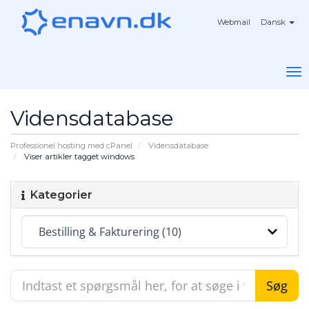
Webmail
Dansk
To
na
Vidensdatabase
Professionel hosting med cPanel
Vidensdatabase
Viser artikler tagget windows
Kategorier