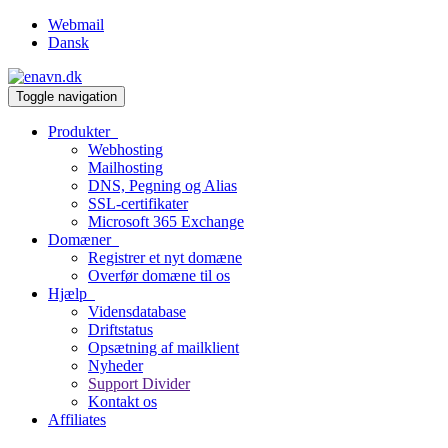
Webmail
Dansk
Toggle navigation
Produkter
Webhosting
Mailhosting
DNS, Pegning og Alias
SSL-certifikater
Microsoft 365 Exchange
Domæner
Registrer et nyt domæne
Overfør domæne til os
Hjælp
Vidensdatabase
Driftstatus
Opsætning af mailklient
Nyheder
Support Divider
Kontakt os
Affiliates