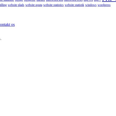
illing
website plads
website qouta
website statistics
website statistik
windows
wordpress
ontakt os
.