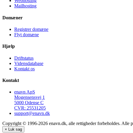
Webhosting
Mailhosting
Domæner
Registrer domæne
Flyt domæne
Hjælp
Driftstatus
Vidensdatabase
Kontakt os
Kontakt
enavn ApS
Mogensensvej 1
5000 Odense C
CVR: 25531205
support@enavn.dk
Copyright © 1996-2026 enavn.dk, alle rettigheder forbeholdes. Alle p
×
Luk sag