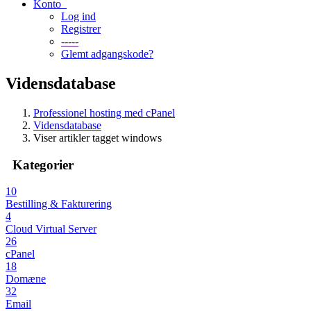
Konto
Log ind
Registrer
-----
Glemt adgangskode?
Vidensdatabase
Professionel hosting med cPanel
Vidensdatabase
Viser artikler tagget windows
Kategorier
10
Bestilling & Fakturering
4
Cloud Virtual Server
26
cPanel
18
Domæne
32
Email