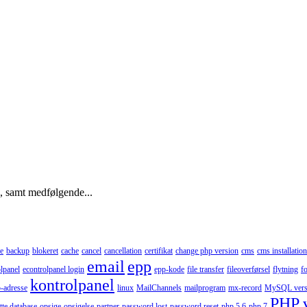
), samt medfølgende...
e
backup
blokeret
cache
cancel
cancellation
certifikat
change php version
cms
cms installation
email
epp
lpanel
econtrolpanel login
epp-kode
file transfer
fileoverførsel
flytning
f
kontrolpanel
p-adresse
linux
MailChannels
mailprogram
mx-record
MySQL vers
PHP 
tte database
opsige
opsigelse
partner
password lost
password reset
php 5.6
php 7