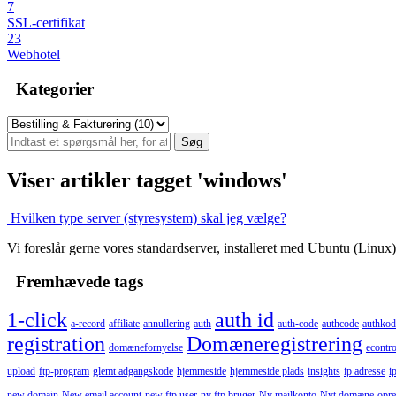
7
SSL-certifikat
23
Webhotel
Kategorier
Viser artikler tagget 'windows'
Hvilken type server (styresystem) skal jeg vælge?
Vi foreslår gerne vores standardserver, installeret med Ubuntu (Linux
Fremhævede tags
1-click
auth id
a-record
affiliate
annullering
auth
auth-code
authcode
authkod
registration
Domæneregistrering
domænefornyelse
econtro
upload
ftp-program
glemt adgangskode
hjemmeside
hjemmeside plads
insights
ip adresse
i
new domain
New email account
new ftp user
ny ftp bruger
Ny mailkonto
Nyt domæne
opre