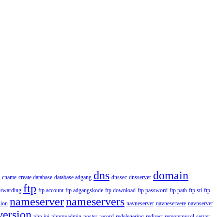
dns
domain
cname
create database
database adgang
dnssec
dnsserver
ftp
orwarding
ftp account
ftp adgangskode
ftp download
ftp password
ftp path
ftp sti
ftp
nameserver
nameservers
ion
navneserver
navneservere
navnserver
version
php.ini
phpmyadmin
poster
record
redelegering
redirect
remotemysql
server