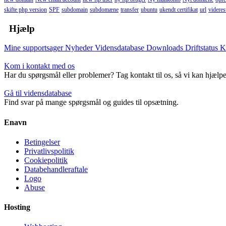
skifte php version
SPF
subdomain
subdomæne
transfer
ubuntu
ukendt certifikat
url
viderest
Hjælp
Mine supportsager
Nyheder
Vidensdatabase
Downloads
Driftstatus
K
Kom i kontakt med os
Har du spørgsmål eller problemer? Tag kontakt til os, så vi kan hjælpe
Gå til vidensdatabase
Find svar på mange spørgsmål og guides til opsætning.
Enavn
Betingelser
Privatlivspolitik
Cookiepolitik
Databehandleraftale
Logo
Abuse
Hosting