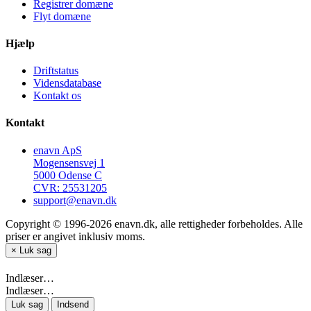
Registrer domæne
Flyt domæne
Hjælp
Driftstatus
Vidensdatabase
Kontakt os
Kontakt
enavn ApS
Mogensensvej 1
5000 Odense C
CVR: 25531205
support@enavn.dk
Copyright © 1996-2026 enavn.dk, alle rettigheder forbeholdes. Alle
priser er angivet inklusiv moms.
×
Luk sag
Indlæser…
Indlæser…
Luk sag
Indsend