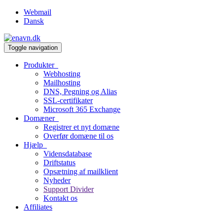
Webmail
Dansk
Toggle navigation
Produkter
Webhosting
Mailhosting
DNS, Pegning og Alias
SSL-certifikater
Microsoft 365 Exchange
Domæner
Registrer et nyt domæne
Overfør domæne til os
Hjælp
Vidensdatabase
Driftstatus
Opsætning af mailklient
Nyheder
Support Divider
Kontakt os
Affiliates