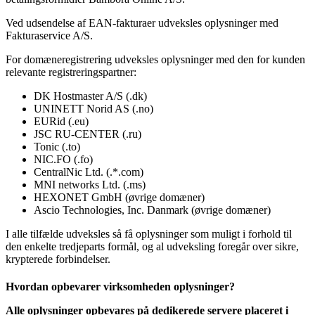
Ved udsendelse af EAN-fakturaer udveksles oplysninger med
Fakturaservice A/S.
For domæneregistrering udveksles oplysninger med den for kunden
relevante registreringspartner:
DK Hostmaster A/S (.dk)
UNINETT Norid AS (.no)
EURid (.eu)
JSC RU-CENTER (.ru)
Tonic (.to)
NIC.FO (.fo)
CentralNic Ltd. (.*.com)
MNI networks Ltd. (.ms)
HEXONET GmbH (øvrige domæner)
Ascio Technologies, Inc. Danmark (øvrige domæner)
I alle tilfælde udveksles så få oplysninger som muligt i forhold til
den enkelte tredjeparts formål, og al udveksling foregår over sikre,
krypterede forbindelser.
Hvordan opbevarer virksomheden oplysninger?
Alle oplysninger opbevares på dedikerede servere placeret i