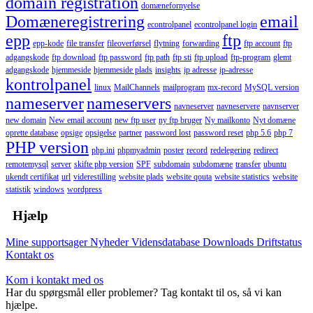
domain registration
domænefornyelse
Domæneregistrering
email
econtrolpanel
econtrolpanel login
epp
ftp
epp-kode
file transfer
fileoverførsel
flytning
forwarding
ftp account
ftp
adgangskode
ftp download
ftp password
ftp path
ftp sti
ftp upload
ftp-program
glemt
adgangskode
hjemmeside
hjemmeside plads
insights
ip adresse
ip-adresse
kontrolpanel
linux
MailChannels
mailprogram
mx-record
MySQL version
nameserver
nameservers
navneserver
navneservere
navnserver
new domain
New email account
new ftp user
ny ftp bruger
Ny mailkonto
Nyt domæne
oprette database
opsige
opsigelse
partner
password lost
password reset
php 5.6
php 7
PHP version
php.ini
phpmyadmin
poster
record
redelegering
redirect
remotemysql
server
skifte php version
SPF
subdomain
subdomæne
transfer
ubuntu
ukendt certifikat
url
viderestilling
website plads
website qouta
website statistics
website
statistik
windows
wordpress
Hjælp
Mine supportsager
Nyheder
Vidensdatabase
Downloads
Driftstatus
Kontakt os
Kom i kontakt med os
Har du spørgsmål eller problemer? Tag kontakt til os, så vi kan
hjælpe.