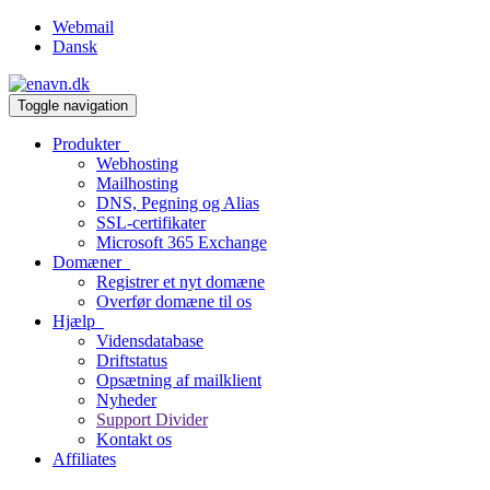
Webmail
Dansk
Toggle navigation
Produkter
Webhosting
Mailhosting
DNS, Pegning og Alias
SSL-certifikater
Microsoft 365 Exchange
Domæner
Registrer et nyt domæne
Overfør domæne til os
Hjælp
Vidensdatabase
Driftstatus
Opsætning af mailklient
Nyheder
Support Divider
Kontakt os
Affiliates