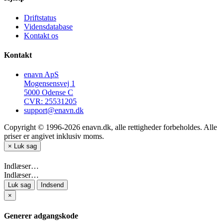
Driftstatus
Vidensdatabase
Kontakt os
Kontakt
enavn ApS
Mogensensvej 1
5000 Odense C
CVR: 25531205
support@enavn.dk
Copyright © 1996-2026 enavn.dk, alle rettigheder forbeholdes. Alle
priser er angivet inklusiv moms.
×
Luk sag
Indlæser…
Indlæser…
Luk sag
Indsend
×
Generer adgangskode