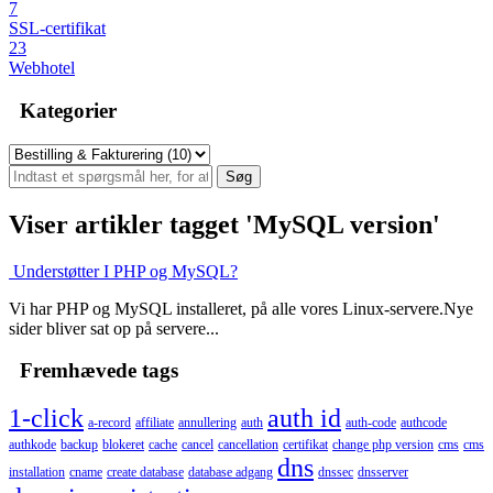
7
SSL-certifikat
23
Webhotel
Kategorier
Viser artikler tagget 'MySQL version'
Understøtter I PHP og MySQL?
Vi har PHP og MySQL installeret, på alle vores Linux-servere.Nye
sider bliver sat op på servere...
Fremhævede tags
1-click
auth id
a-record
affiliate
annullering
auth
auth-code
authcode
authkode
backup
blokeret
cache
cancel
cancellation
certifikat
change php version
cms
cms
dns
installation
cname
create database
database adgang
dnssec
dnsserver