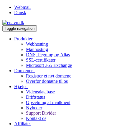
Webmail
Dansk
Toggle navigation
Produkter
Webhosting
Mailhosting
DNS, Pegning og Alias
SSL-certifikater
Microsoft 365 Exchange
Domæner
Registrer et nyt domæne
Overfør domæne til os
Hjælp
Vidensdatabase
Driftstatus
Opsætning af mailklient
Nyheder
Support Divider
Kontakt os
Affiliates