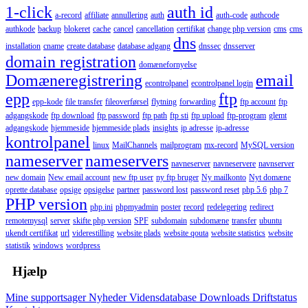
1-click
auth id
a-record
affiliate
annullering
auth
auth-code
authcode
authkode
backup
blokeret
cache
cancel
cancellation
certifikat
change php version
cms
cms
dns
installation
cname
create database
database adgang
dnssec
dnsserver
domain registration
domænefornyelse
Domæneregistrering
email
econtrolpanel
econtrolpanel login
epp
ftp
epp-kode
file transfer
fileoverførsel
flytning
forwarding
ftp account
ftp
adgangskode
ftp download
ftp password
ftp path
ftp sti
ftp upload
ftp-program
glemt
adgangskode
hjemmeside
hjemmeside plads
insights
ip adresse
ip-adresse
kontrolpanel
linux
MailChannels
mailprogram
mx-record
MySQL version
nameserver
nameservers
navneserver
navneservere
navnserver
new domain
New email account
new ftp user
ny ftp bruger
Ny mailkonto
Nyt domæne
oprette database
opsige
opsigelse
partner
password lost
password reset
php 5.6
php 7
PHP version
php.ini
phpmyadmin
poster
record
redelegering
redirect
remotemysql
server
skifte php version
SPF
subdomain
subdomæne
transfer
ubuntu
ukendt certifikat
url
viderestilling
website plads
website qouta
website statistics
website
statistik
windows
wordpress
Hjælp
Mine supportsager
Nyheder
Vidensdatabase
Downloads
Driftstatus