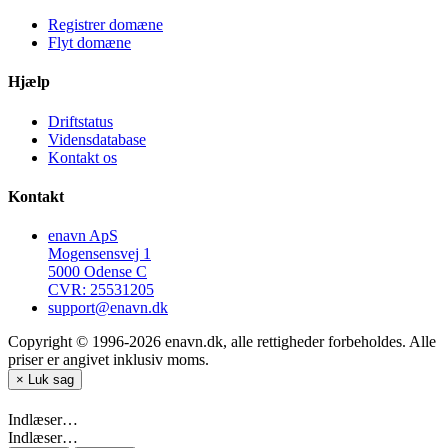
Registrer domæne
Flyt domæne
Hjælp
Driftstatus
Vidensdatabase
Kontakt os
Kontakt
enavn ApS
Mogensensvej 1
5000 Odense C
CVR: 25531205
support@enavn.dk
Copyright © 1996-2026 enavn.dk, alle rettigheder forbeholdes. Alle
priser er angivet inklusiv moms.
×
Luk sag
Indlæser…
Indlæser…