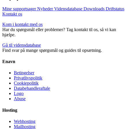
Mine supportsager
Nyheder
Vidensdatabase
Downloads
Driftstatus
Kontakt os
Kom i kontakt med os
Har du spørgsmål eller problemer? Tag kontakt til os, så vi kan
hjælpe.
Gå til vidensdatabase
Find svar på mange spørgsmål og guides til opsætning.
Enavn
Betingelser
Privatlivspolitik
Cookiepolitik
Databehandleraftale
Logo
Abuse
Hosting
Webhosting
Mailhosting