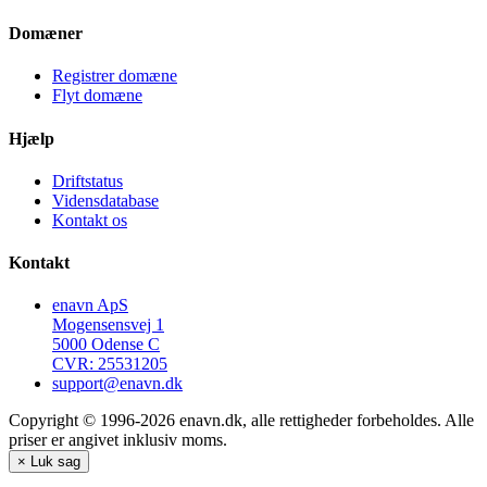
Domæner
Registrer domæne
Flyt domæne
Hjælp
Driftstatus
Vidensdatabase
Kontakt os
Kontakt
enavn ApS
Mogensensvej 1
5000 Odense C
CVR: 25531205
support@enavn.dk
Copyright © 1996-2026 enavn.dk, alle rettigheder forbeholdes. Alle
priser er angivet inklusiv moms.
×
Luk sag