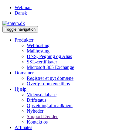
Webmail
Dansk
Toggle navigation
Produkter
Webhosting
Mailhosting
DNS, Pegning og Alias
SSL-certifikater
Microsoft 365 Exchange
Domæner
Registrer et nyt domæne
Overfør domæne til os
Hjælp
Vidensdatabase
Driftstatus
Opsætning af mailklient
Nyheder
Support Divider
Kontakt os
Affiliates