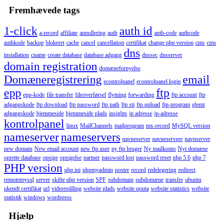
Fremhævede tags
1-click
auth id
a-record
affiliate
annullering
auth
auth-code
authcode
authkode
backup
blokeret
cache
cancel
cancellation
certifikat
change php version
cms
cms
dns
installation
cname
create database
database adgang
dnssec
dnsserver
domain registration
domænefornyelse
Domæneregistrering
email
econtrolpanel
econtrolpanel login
epp
ftp
epp-kode
file transfer
fileoverførsel
flytning
forwarding
ftp account
ftp
adgangskode
ftp download
ftp password
ftp path
ftp sti
ftp upload
ftp-program
glemt
adgangskode
hjemmeside
hjemmeside plads
insights
ip adresse
ip-adresse
kontrolpanel
linux
MailChannels
mailprogram
mx-record
MySQL version
nameserver
nameservers
navneserver
navneservere
navnserver
new domain
New email account
new ftp user
ny ftp bruger
Ny mailkonto
Nyt domæne
oprette database
opsige
opsigelse
partner
password lost
password reset
php 5.6
php 7
PHP version
php.ini
phpmyadmin
poster
record
redelegering
redirect
remotemysql
server
skifte php version
SPF
subdomain
subdomæne
transfer
ubuntu
ukendt certifikat
url
viderestilling
website plads
website qouta
website statistics
website
statistik
windows
wordpress
Hjælp