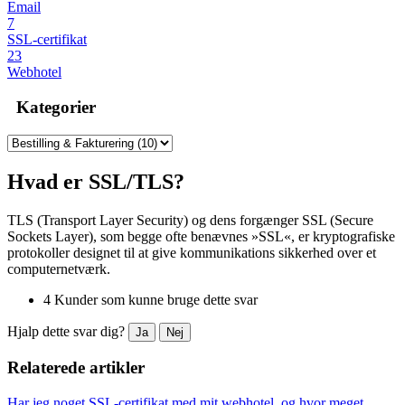
Email
7
SSL-certifikat
23
Webhotel
Kategorier
Hvad er SSL/TLS?
TLS (Transport Layer Security) og dens forgænger SSL (Secure
Sockets Layer), som begge ofte benævnes »SSL«, er kryptografiske
protokoller designet til at give kommunikations sikkerhed over et
computernetværk.
4 Kunder som kunne bruge dette svar
Hjalp dette svar dig?
Ja
Nej
Relaterede artikler
Har jeg noget SSL-certifikat med mit webhotel, og hvor meget