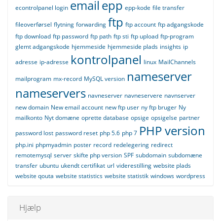
email
epp
econtrolpanel login
epp-kode
file transfer
ftp
fileoverførsel
flytning
forwarding
ftp account
ftp adgangskode
ftp download
ftp password
ftp path
ftp sti
ftp upload
ftp-program
glemt adgangskode
hjemmeside
hjemmeside plads
insights
ip
kontrolpanel
adresse
ip-adresse
linux
MailChannels
nameserver
mailprogram
mx-record
MySQL version
nameservers
navneserver
navneservere
navnserver
new domain
New email account
new ftp user
ny ftp bruger
Ny
mailkonto
Nyt domæne
oprette database
opsige
opsigelse
partner
PHP version
password lost
password reset
php 5.6
php 7
php.ini
phpmyadmin
poster
record
redelegering
redirect
remotemysql
server
skifte php version
SPF
subdomain
subdomæne
transfer
ubuntu
ukendt certifikat
url
viderestilling
website plads
website qouta
website statistics
website statistik
windows
wordpress
Hjælp