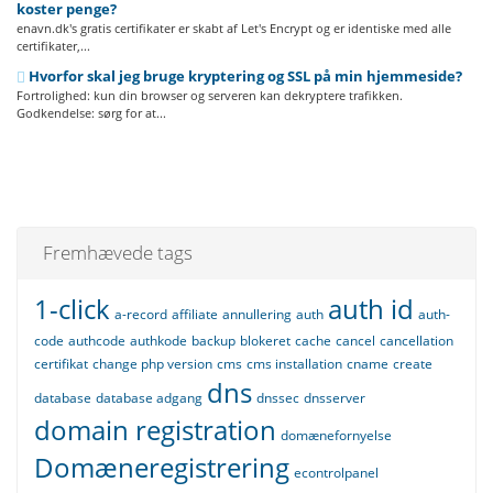
koster penge?
enavn.dk's gratis certifikater er skabt af Let's Encrypt og er identiske med alle
certifikater,...
Hvorfor skal jeg bruge kryptering og SSL på min hjemmeside?
Fortrolighed: kun din browser og serveren kan dekryptere trafikken.
Godkendelse: sørg for at...
Fremhævede tags
1-click
auth id
a-record
affiliate
annullering
auth
auth-
code
authcode
authkode
backup
blokeret
cache
cancel
cancellation
certifikat
change php version
cms
cms installation
cname
create
dns
database
database adgang
dnssec
dnsserver
domain registration
domænefornyelse
Domæneregistrering
econtrolpanel