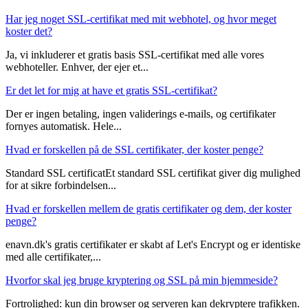
Har jeg noget SSL-certifikat med mit webhotel, og hvor meget
koster det?
Ja, vi inkluderer et gratis basis SSL-certifikat med alle vores
webhoteller. Enhver, der ejer et...
Er det let for mig at have et gratis SSL-certifikat?
Der er ingen betaling, ingen validerings e-mails, og certifikater
fornyes automatisk. Hele...
Hvad er forskellen på de SSL certifikater, der koster penge?
Standard SSL certificatEt standard SSL certifikat giver dig mulighed
for at sikre forbindelsen...
Hvad er forskellen mellem de gratis certifikater og dem, der koster
penge?
enavn.dk's gratis certifikater er skabt af Let's Encrypt og er identiske
med alle certifikater,...
Hvorfor skal jeg bruge kryptering og SSL på min hjemmeside?
Fortrolighed: kun din browser og serveren kan dekryptere trafikken.