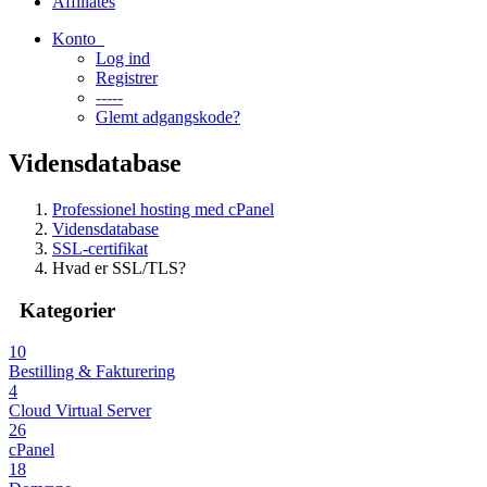
Affiliates
Konto
Log ind
Registrer
-----
Glemt adgangskode?
Vidensdatabase
Professionel hosting med cPanel
Vidensdatabase
SSL-certifikat
Hvad er SSL/TLS?
Kategorier
10
Bestilling & Fakturering
4
Cloud Virtual Server
26
cPanel
18