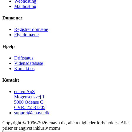
Webhosting
Mailhosting
Domæner
Registrer domæne
Flyt domæne
Hjælp
Driftstatus
Vidensdatabase
Kontakt os
Kontakt
enavn ApS
Mogensensvej 1
5000 Odense C
CVR: 25531205
support@enavn.dk
Copyright © 1996-2026 enavn.dk, alle rettigheder forbeholdes. Alle
priser er angivet inklusiv moms.