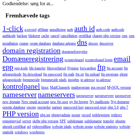
Godkendelse: sørg for at...
Fremhævede tags
1-click
auth id
a-record
affiliate
annullering
auth
auth-code
authcode
authkode
backup
blokeret
cache
cancel
cancellation
certifikat
change php version
cms
cms
dns
installation
cname
create database
database adgang
dnssec
dnsserver
domain registration
domænefornyelse
Domæneregistrering
email
econtrolpanel
econtrolpanel login
epp
ftp
epp-kode
file transfer
fileoverførsel
flytning
forwarding
ftp account
ftp
adgangskode
ftp download
ftp password
ftp path
ftp sti
ftp upload
ftp-program
glemt
adgangskode
hjemmeside
hjemmeside plads
insights
ip adresse
ip-adresse
kontrolpanel
linux
MailChannels
mailprogram
mx-record
MySQL version
nameserver
nameservers
navneserver
navneservere
navnserver
new domain
New email account
new ftp user
ny ftp bruger
Ny mailkonto
Nyt domæne
oprette database
opsige
opsigelse
partner
password lost
password reset
php 5.6
php 7
PHP version
php.ini
phpmyadmin
poster
record
redelegering
redirect
remotemysql
server
skifte php version
SPF
subdomain
subdomæne
transfer
ubuntu
ukendt certifikat
url
viderestilling
website plads
website qouta
website statistics
website
statistik
windows
wordpress