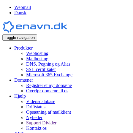
Webmail
Dansk
Toggle navigation
Produkter
Webhosting
Mailhosting
DNS, Pegning og Alias
SSL-certifikater
Microsoft 365 Exchange
Domæner
Registrer et nyt domæne
Overfør domæne til os
Hjælp
Vidensdatabase
Driftstatus
Opsætning af mailklient
Nyheder
Support Divider
Kontakt os