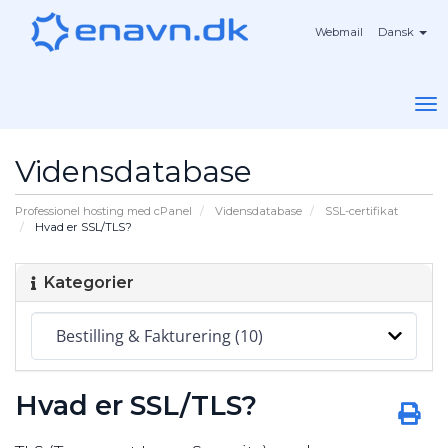
Webmail
Dansk
To
na
Vidensdatabase
Professionel hosting med cPanel
Vidensdatabase
SSL-certifikat
Hvad er SSL/TLS?
Kategorier
Hvad er SSL/TLS?