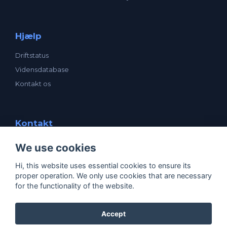
Hjælp
Driftstatus
Vidensdatabase
Kontakt os
Kontakt
enavn ApS
We use cookies
Mogensensvej 1
5000 Odense C
Hi, this website uses essential cookies to ensure its
CVR: 25531205
proper operation. We only use cookies that are necessary
support@enavn.dk
for the functionality of the website.
Accept