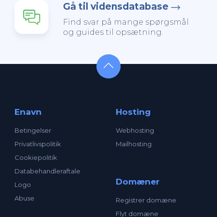
Gå til vidensdatabase
Find svar på mange spørgsmål
og guides til opsætning.
Enavn
Hosting
Betingelser
Webhosting
Privatlivspolitik
Mailhosting
Cookiepolitik
Databehandleraftale
Domæner
Logo
Abuse
Registrer domæne
Flyt domæne