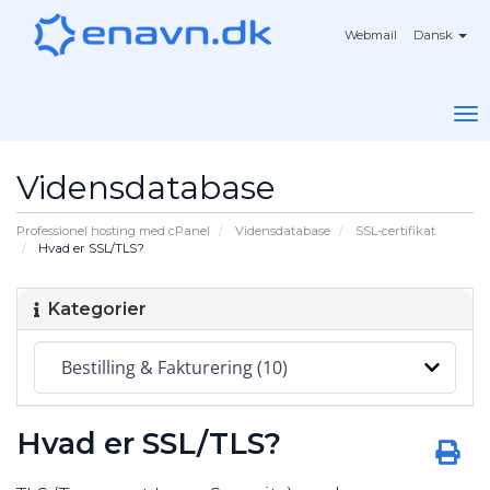
Webmail
Dansk
To
na
Vidensdatabase
Professionel hosting med cPanel
Vidensdatabase
SSL-certifikat
Hvad er SSL/TLS?
Kategorier
Hvad er SSL/TLS?