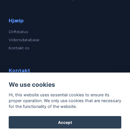
Hjælp
Driftstatus
Vidensdatabase
Kontakt os
Kontakt
enavn ApS
We use cookies
Mogensensvej 1
5000 Odense C
Hi, this website uses essential cookies to ensure its
CVR: 25531205
proper operation. We only use cookies that are necessary
support@enavn.dk
for the functionality of the website.
Accept