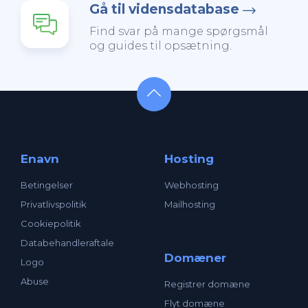
Gå til vidensdatabase
Find svar på mange spørgsmål
og guides til opsætning.
Enavn
Hosting
Betingelser
Webhosting
Privatlivspolitik
Mailhosting
Cookiepolitik
Databehandleraftale
Domæner
Logo
Abuse
Registrer domæne
Flyt domæne