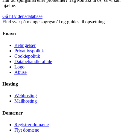
Har du spørgsmål eller problemer? Tag kontakt til os, så vi kan
hjælpe.
Gå til vidensdatabase
Find svar på mange spørgsmål og guides til opsætning.
Enavn
Betingelser
Privatlivspolitik
Cookiepolitik
Databehandleraftale
Logo
Abuse
Hosting
Webhosting
Mailhosting
Domæner
Registrer domæne
Flyt domæne