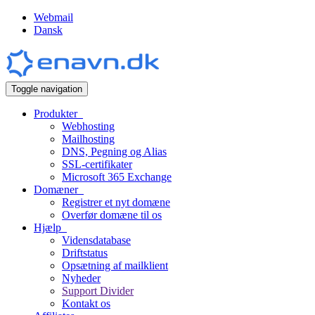
Webmail
Dansk
Toggle navigation
Produkter
Webhosting
Mailhosting
DNS, Pegning og Alias
SSL-certifikater
Microsoft 365 Exchange
Domæner
Registrer et nyt domæne
Overfør domæne til os
Hjælp
Vidensdatabase
Driftstatus
Opsætning af mailklient
Nyheder
Support Divider
Kontakt os