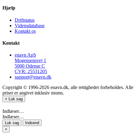
Hjælp
Driftstatus
Vidensdatabase
Kontakt os
Kontakt
enavn ApS
Mogensensvej 1
5000 Odense C
CVR: 25531205
support@enavn.dk
Copyright © 1996-2026 enavn.dk, alle rettigheder forbeholdes. Alle
priser er angivet inklusiv moms.
×
Luk sag
Indlæser…
Indlæser…
Luk sag
Indsend
×