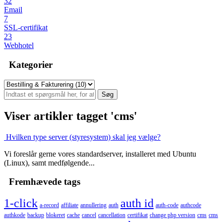
32
Email
7
SSL-certifikat
23
Webhotel
Kategorier
Viser artikler tagget 'cms'
Hvilken type server (styresystem) skal jeg vælge?
Vi foreslår gerne vores standardserver, installeret med Ubuntu
(Linux), samt medfølgende...
Fremhævede tags
1-click
auth id
a-record
affiliate
annullering
auth
auth-code
authcode
authkode
backup
blokeret
cache
cancel
cancellation
certifikat
change php version
cms
cms