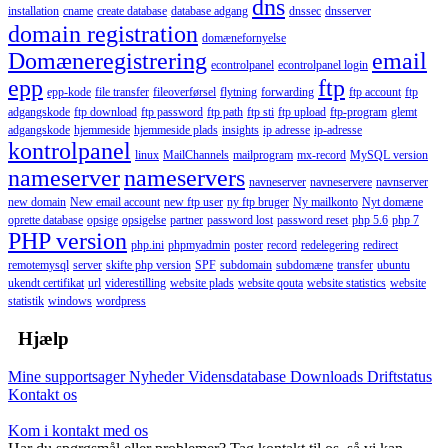
dns
installation
cname
create database
database adgang
dnssec
dnsserver
domain registration
domænefornyelse
Domæneregistrering
email
econtrolpanel
econtrolpanel login
epp
ftp
epp-kode
file transfer
fileoverførsel
flytning
forwarding
ftp account
ftp
adgangskode
ftp download
ftp password
ftp path
ftp sti
ftp upload
ftp-program
glemt
adgangskode
hjemmeside
hjemmeside plads
insights
ip adresse
ip-adresse
kontrolpanel
linux
MailChannels
mailprogram
mx-record
MySQL version
nameserver
nameservers
navneserver
navneservere
navnserver
new domain
New email account
new ftp user
ny ftp bruger
Ny mailkonto
Nyt domæne
oprette database
opsige
opsigelse
partner
password lost
password reset
php 5.6
php 7
PHP version
php.ini
phpmyadmin
poster
record
redelegering
redirect
remotemysql
server
skifte php version
SPF
subdomain
subdomæne
transfer
ubuntu
ukendt certifikat
url
viderestilling
website plads
website qouta
website statistics
website
statistik
windows
wordpress
Hjælp
Mine supportsager
Nyheder
Vidensdatabase
Downloads
Driftstatus
Kontakt os
Kom i kontakt med os