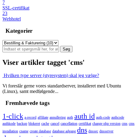
7
SSL-certifikat
23
Webhotel
Kategorier
Viser artikler tagget 'cms'
Hvilken type server (styresystem) skal jeg vælge?
Vi foreslår gerne vores standardserver, installeret med Ubuntu
(Linux), samt medfølgende...
Fremhævede tags
1-click
auth id
a-record
affiliate
annullering
auth
auth-code
authcode
authkode
backup
blokeret
cache
cancel
cancellation
certifikat
change php version
cms
cms
dns
installation
cname
create database
database adgang
dnssec
dnsserver