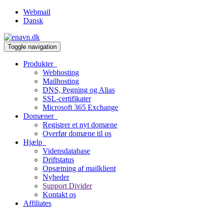
Webmail
Dansk
Toggle navigation
Produkter
Webhosting
Mailhosting
DNS, Pegning og Alias
SSL-certifikater
Microsoft 365 Exchange
Domæner
Registrer et nyt domæne
Overfør domæne til os
Hjælp
Vidensdatabase
Driftstatus
Opsætning af mailklient
Nyheder
Support Divider
Kontakt os
Affiliates