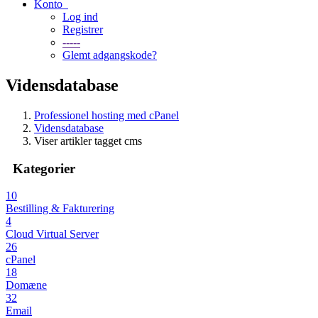
Konto
Log ind
Registrer
-----
Glemt adgangskode?
Vidensdatabase
Professionel hosting med cPanel
Vidensdatabase
Viser artikler tagget cms
Kategorier
10
Bestilling & Fakturering
4
Cloud Virtual Server
26
cPanel
18
Domæne
32
Email