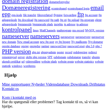
domain registration
domænefornyelse
Domæneregistrering
email
econtrolpanel
econtrolpanel login
epp
ftp
epp-kode
file transfer
fileoverførsel
flytning
forwarding
ftp account
ftp
adgangskode
ftp download
ftp password
ftp path
ftp sti
ftp upload
ftp-program
glemt
adgangskode
hjemmeside
hjemmeside plads
insights
ip adresse
ip-adresse
kontrolpanel
linux
MailChannels
mailprogram
mx-record
MySQL version
nameserver
nameservers
navneserver
navneservere
navnserver
new domain
New email account
new ftp user
ny ftp bruger
Ny mailkonto
Nyt domæne
oprette database
opsige
opsigelse
partner
password lost
password reset
php 5.6
php 7
PHP version
php.ini
phpmyadmin
poster
record
redelegering
redirect
remotemysql
server
skifte php version
SPF
subdomain
subdomæne
transfer
ubuntu
ukendt certifikat
url
viderestilling
website plads
website qouta
website statistics
website
statistik
windows
wordpress
Hjælp
Mine supportsager
Nyheder
Vidensdatabase
Downloads
Driftstatus
Kontakt os
Kom i kontakt med os
Har du spørgsmål eller problemer? Tag kontakt til os, så vi kan
hjælpe.