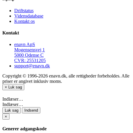
Driftstatus
Vidensdatabase
Kontakt os
Kontakt
enavn ApS
Mogensensvej 1
5000 Odense C
CVR: 25531205
support@enavn.dk
Copyright © 1996-2026 enavn.dk, alle rettigheder forbeholdes. Alle
priser er angivet inklusiv moms.
×
Luk sag
Indlæser…
Indlæser…
Luk sag
Indsend
×
Generer adgangskode