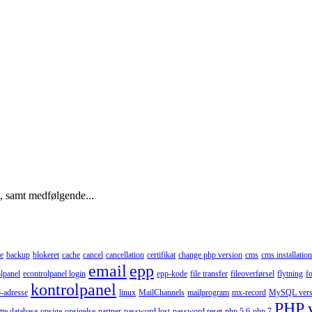
), samt medfølgende...
e
backup
blokeret
cache
cancel
cancellation
certifikat
change php version
cms
cms installation
email
epp
lpanel
econtrolpanel login
epp-kode
file transfer
fileoverførsel
flytning
f
kontrolpanel
p-adresse
linux
MailChannels
mailprogram
mx-record
MySQL vers
PHP 
tte database
opsige
opsigelse
partner
password lost
password reset
php 5.6
php 7