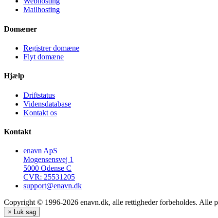
Webhosting
Mailhosting
Domæner
Registrer domæne
Flyt domæne
Hjælp
Driftstatus
Vidensdatabase
Kontakt os
Kontakt
enavn ApS
Mogensensvej 1
5000 Odense C
CVR: 25531205
support@enavn.dk
Copyright © 1996-2026 enavn.dk, alle rettigheder forbeholdes. Alle p
×
Luk sag