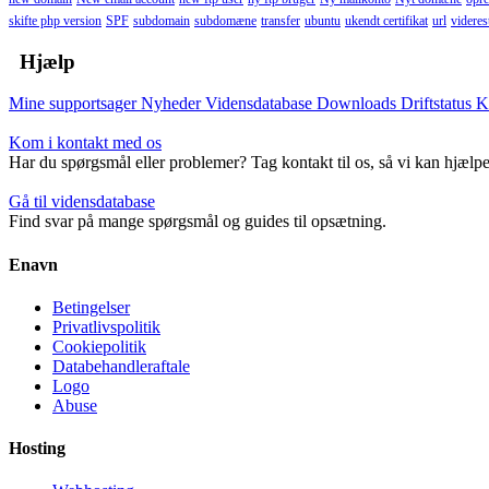
skifte php version
SPF
subdomain
subdomæne
transfer
ubuntu
ukendt certifikat
url
viderest
Hjælp
Mine supportsager
Nyheder
Vidensdatabase
Downloads
Driftstatus
K
Kom i kontakt med os
Har du spørgsmål eller problemer? Tag kontakt til os, så vi kan hjælpe
Gå til vidensdatabase
Find svar på mange spørgsmål og guides til opsætning.
Enavn
Betingelser
Privatlivspolitik
Cookiepolitik
Databehandleraftale
Logo
Abuse
Hosting