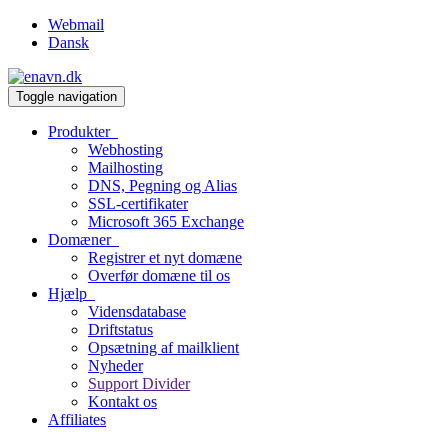
Webmail
Dansk
Toggle navigation
Produkter
Webhosting
Mailhosting
DNS, Pegning og Alias
SSL-certifikater
Microsoft 365 Exchange
Domæner
Registrer et nyt domæne
Overfør domæne til os
Hjælp
Vidensdatabase
Driftstatus
Opsætning af mailklient
Nyheder
Support Divider
Kontakt os
Affiliates