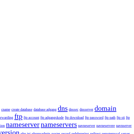
dns
domain
cname
create database
database adgang
dnssec
dnsserver
ftp
orwarding
ftp account
ftp adgangskode
ftp download
ftp password
ftp path
ftp sti
ftp
nameserver
nameservers
ion
navneserver
navneservere
navnserver
version
php.ini
phpmyadmin
poster
record
redelegering
redirect
remotemysql
server