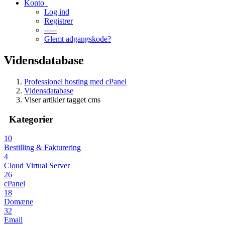
Konto
Log ind
Registrer
-----
Glemt adgangskode?
Vidensdatabase
Professionel hosting med cPanel
Vidensdatabase
Viser artikler tagget cms
Kategorier
10
Bestilling & Fakturering
4
Cloud Virtual Server
26
cPanel
18
Domæne
32
Email