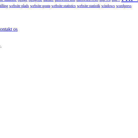
illing
website plads
website qouta
website statistics
website statistik
windows
wordpress
ontakt os
.