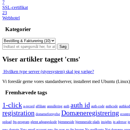
7
SSL-certifikat
23
Webhotel
Kategorier
Viser artikler tagget 'cms'
Hvilken type server (styresystem) skal jeg vælge?
Vi foreslår gerne vores standardserver, installeret med Ubuntu (Linux
Fremhævede tags
1-click
auth id
a-record
affiliate
annullering
auth
auth-code
authcode
authkod
registration
Domæneregistrering
domænefornyelse
econtro
upload
ftp-program
glemt adgangskode
hjemmeside
hjemmeside plads
insights
ip adresse
i
new domain
New email account
new ftp user
ny ftp bruger
Ny mailkonto
Nyt domæne
opre