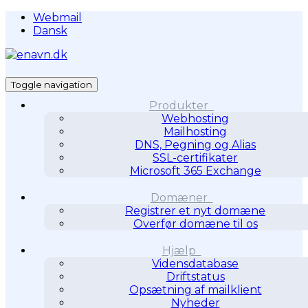
Webmail
Dansk
Toggle navigation
Produkter
Webhosting
Mailhosting
DNS, Pegning og Alias
SSL-certifikater
Microsoft 365 Exchange
Domæner
Registrer et nyt domæne
Overfør domæne til os
Hjælp
Vidensdatabase
Driftstatus
Opsætning af mailklient
Nyheder