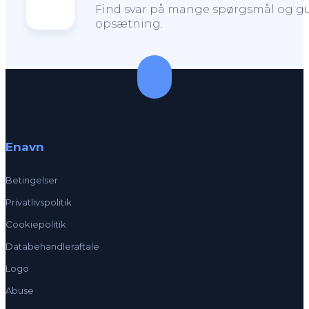
Find svar på mange spørgsmål og gui
opsætning.
Enavn
Betingelser
Privatlivspolitik
Cookiepolitik
Databehandleraftale
Logo
Abuse