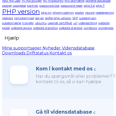
new ftp user
ny ftp bruger
Ny mailkonto
Nyt domæne
oprette database
opsige
opsigelse
partner
password lost
password reset
php 5.6
php 7
PHP version
php.ini
phpmyadmin
poster
record
redelegering
redirect
remotemysql
server
skifte php version
SPF
subdomain
subdomæne
transfer
ubuntu
ukendt certifikat
url
viderestilling
website
plads
website qouta
website statistics
website statistik
windows
wordpress
Hjælp
Mine supportsager
Nyheder
Vidensdatabase
Downloads
Driftstatus
Kontakt os
Kom i kontakt med os
Har du spørgsmål eller problemer? 
kontakt til os, så vi kan hjælpe.
Gå til vidensdatabase