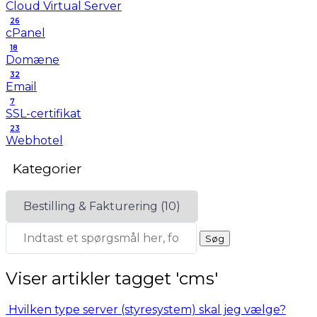
Cloud Virtual Server
26
cPanel
18
Domæne
32
Email
7
SSL-certifikat
23
Webhotel
Kategorier
Viser artikler tagget 'cms'
Hvilken type server (styresystem) skal jeg vælge?