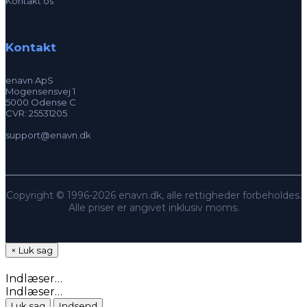
Kontakt os
Kontakt
enavn ApS
Mogensensvej 1
5000 Odense C
CVR: 25531205
support@enavn.dk
Copyright © 1996-2026 enavn.dk, alle rettigheder forbeholdes.
Alle priser er angivet inklusiv moms.
×
Luk sag
Indlæser…
Indlæser…
Luk sag
Indsend