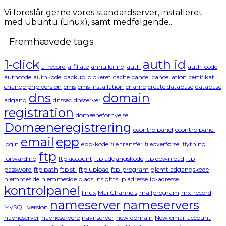
Vi foreslår gerne vores standardserver, installeret
med Ubuntu (Linux), samt medfølgende...
Fremhævede tags
1-click
auth id
a-record
affiliate
annullering
auth
auth-code
authcode
authkode
backup
blokeret
cache
cancel
cancellation
certifikat
change php version
cms
cms installation
cname
create database
database
dns
domain
adgang
dnssec
dnsserver
registration
domænefornyelse
Domæneregistrering
econtrolpanel
econtrolpanel
email
epp
login
epp-kode
file transfer
fileoverførsel
flytning
ftp
forwarding
ftp account
ftp adgangskode
ftp download
ftp
password
ftp path
ftp sti
ftp upload
ftp-program
glemt adgangskode
hjemmeside
hjemmeside plads
insights
ip adresse
ip-adresse
kontrolpanel
linux
MailChannels
mailprogram
mx-record
nameserver
nameservers
MySQL version
navneserver
navneservere
navnserver
new domain
New email account