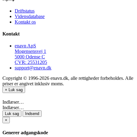
Driftstatus
Vidensdatabase
Kontakt os
Kontakt
enavn ApS
Mogensensvej 1
5000 Odense C
CVR: 25531205
support@enavn.dk
Copyright © 1996-2026 enavn.dk, alle rettigheder forbeholdes. Alle
priser er angivet inklusiv moms.
×
Luk sag
Indlæser…
Indlæser…
Luk sag
Indsend
×
Generer adgangskode