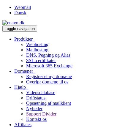
Webmail
Dansk
Toggle navigation
Produkter
Webhosting
Mailhosting
DNS, Pegning og Alias
SSL-certifikater
Microsoft 365 Exchange
Domæner
Registrer et nyt domæne
Overfør domæne til os
Hjælp
Vidensdatabase
Driftstatus
Opsætning af mailklient
Nyheder
Support Divider
Kontakt os
Affiliates