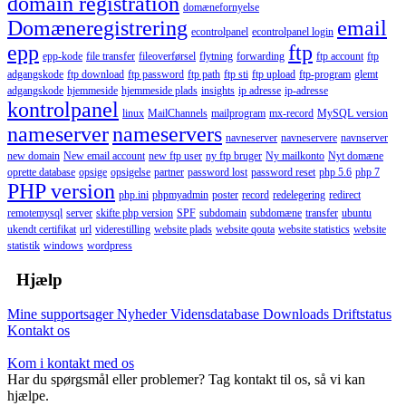
domain registration
domænefornyelse
Domæneregistrering
email
econtrolpanel
econtrolpanel login
epp
ftp
epp-kode
file transfer
fileoverførsel
flytning
forwarding
ftp account
ftp
adgangskode
ftp download
ftp password
ftp path
ftp sti
ftp upload
ftp-program
glemt
adgangskode
hjemmeside
hjemmeside plads
insights
ip adresse
ip-adresse
kontrolpanel
linux
MailChannels
mailprogram
mx-record
MySQL version
nameserver
nameservers
navneserver
navneservere
navnserver
new domain
New email account
new ftp user
ny ftp bruger
Ny mailkonto
Nyt domæne
oprette database
opsige
opsigelse
partner
password lost
password reset
php 5.6
php 7
PHP version
php.ini
phpmyadmin
poster
record
redelegering
redirect
remotemysql
server
skifte php version
SPF
subdomain
subdomæne
transfer
ubuntu
ukendt certifikat
url
viderestilling
website plads
website qouta
website statistics
website
statistik
windows
wordpress
Hjælp
Mine supportsager
Nyheder
Vidensdatabase
Downloads
Driftstatus
Kontakt os
Kom i kontakt med os
Har du spørgsmål eller problemer? Tag kontakt til os, så vi kan
hjælpe.