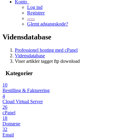
Konto
Log ind
Registrer
-----
Glemt adgangskode?
Vidensdatabase
Professionel hosting med cPanel
Vidensdatabase
Viser artikler tagget ftp download
Kategorier
10
Bestilling & Fakturering
4
Cloud Virtual Server
26
cPanel
18
Domæne
32
Email