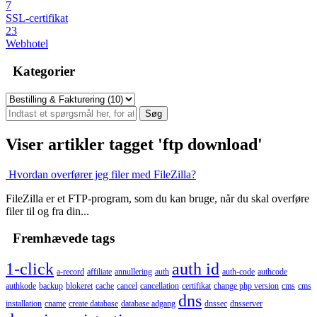
7
SSL-certifikat
23
Webhotel
Kategorier
Viser artikler tagget 'ftp download'
Hvordan overfører jeg filer med FileZilla?
FileZilla er et FTP-program, som du kan bruge, når du skal overføre
filer til og fra din...
Fremhævede tags
1-click
auth id
a-record
affiliate
annullering
auth
auth-code
authcode
authkode
backup
blokeret
cache
cancel
cancellation
certifikat
change php version
cms
cms
dns
installation
cname
create database
database adgang
dnssec
dnsserver