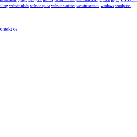
illing
website plads
website qouta
website statistics
website statistik
windows
wordpress
ontakt os
.