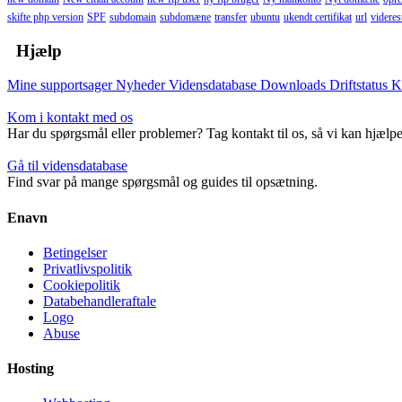
skifte php version
SPF
subdomain
subdomæne
transfer
ubuntu
ukendt certifikat
url
viderest
Hjælp
Mine supportsager
Nyheder
Vidensdatabase
Downloads
Driftstatus
K
Kom i kontakt med os
Har du spørgsmål eller problemer? Tag kontakt til os, så vi kan hjælpe
Gå til vidensdatabase
Find svar på mange spørgsmål og guides til opsætning.
Enavn
Betingelser
Privatlivspolitik
Cookiepolitik
Databehandleraftale
Logo
Abuse
Hosting