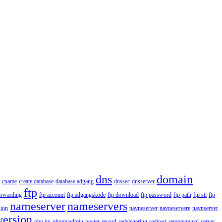
dns
domain
cname
create database
database adgang
dnssec
dnsserver
ftp
orwarding
ftp account
ftp adgangskode
ftp download
ftp password
ftp path
ftp sti
ftp
nameserver
nameservers
ion
navneserver
navneservere
navnserver
version
php.ini
phpmyadmin
poster
record
redelegering
redirect
remotemysql
server