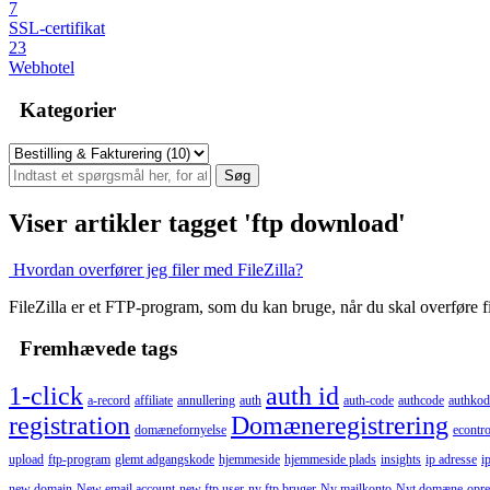
7
SSL-certifikat
23
Webhotel
Kategorier
Viser artikler tagget 'ftp download'
Hvordan overfører jeg filer med FileZilla?
FileZilla er et FTP-program, som du kan bruge, når du skal overføre file
Fremhævede tags
1-click
auth id
a-record
affiliate
annullering
auth
auth-code
authcode
authkod
registration
Domæneregistrering
domænefornyelse
econtro
upload
ftp-program
glemt adgangskode
hjemmeside
hjemmeside plads
insights
ip adresse
i
new domain
New email account
new ftp user
ny ftp bruger
Ny mailkonto
Nyt domæne
opre