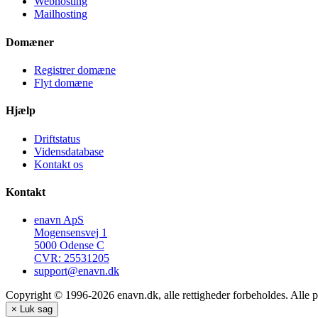
Webhosting
Mailhosting
Domæner
Registrer domæne
Flyt domæne
Hjælp
Driftstatus
Vidensdatabase
Kontakt os
Kontakt
enavn ApS
Mogensensvej 1
5000 Odense C
CVR: 25531205
support@enavn.dk
Copyright © 1996-2026 enavn.dk, alle rettigheder forbeholdes. Alle p
×
Luk sag