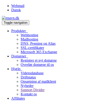
Webmail
Dansk
Toggle navigation
Produkter
Webhosting
Mailhosting
DNS, Pegning og Alias
SSL-certifikater
Microsoft 365 Exchange
Domæner
Registrer et nyt domæne
Overfør domæne til os
Hjælp
Vidensdatabase
Driftstatus
Opsætning af mailklient
Nyheder
Support Divider
Kontakt os
Affiliates