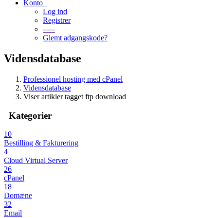
Konto
Log ind
Registrer
-----
Glemt adgangskode?
Vidensdatabase
Professionel hosting med cPanel
Vidensdatabase
Viser artikler tagget ftp download
Kategorier
10
Bestilling & Fakturering
4
Cloud Virtual Server
26
cPanel
18
Domæne
32
Email