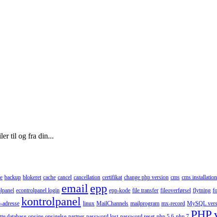
r til og fra din...
e
backup
blokeret
cache
cancel
cancellation
certifikat
change php version
cms
cms installation
email
epp
lpanel
econtrolpanel login
epp-kode
file transfer
fileoverførsel
flytning
f
kontrolpanel
p-adresse
linux
MailChannels
mailprogram
mx-record
MySQL vers
PHP 
tte database
opsige
opsigelse
partner
password lost
password reset
php 5.6
php 7