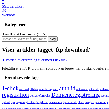
7
SSL-certifikat
23
Webhotel
Kategorier
Viser artikler tagget 'ftp download'
Hvordan overfører jeg filer med FileZilla?
FileZilla er et FTP-program, som du kan bruge, når du skal overføre file
Fremhævede tags
1-click
auth id
a-record
affiliate
annullering
auth
auth-code
authcode
authkod
registration
Domæneregistrering
domænefornyelse
econtro
upload
ftp-program
glemt adgangskode
hjemmeside
hjemmeside plads
insights
ip adresse
i
new domain
New email account
new ftp user
ny ftp bruger
Ny mailkonto
Nyt domæne
opre