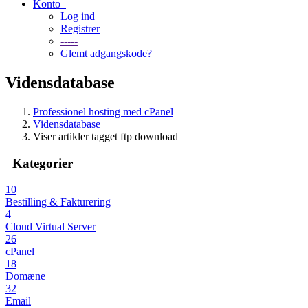
Konto
Log ind
Registrer
-----
Glemt adgangskode?
Vidensdatabase
Professionel hosting med cPanel
Vidensdatabase
Viser artikler tagget ftp download
Kategorier
10
Bestilling & Fakturering
4
Cloud Virtual Server
26
cPanel
18
Domæne
32
Email