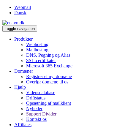
Webmail
Dansk
Toggle navigation
Produkter
Webhosting
Mailhosting
DNS, Pegning og Alias
SSL-certifikater
Microsoft 365 Exchange
Domæner
Registrer et nyt domæne
Overfør domæne til os
Hjælp
Vidensdatabase
Driftstatus
Opsætning af mailklient
Nyheder
Support Divider
Kontakt os
Affiliates