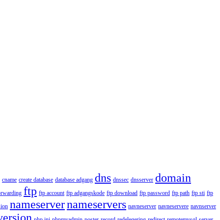
dns
domain
cname
create database
database adgang
dnssec
dnsserver
ftp
orwarding
ftp account
ftp adgangskode
ftp download
ftp password
ftp path
ftp sti
ftp
nameserver
nameservers
ion
navneserver
navneservere
navnserver
version
php.ini
phpmyadmin
poster
record
redelegering
redirect
remotemysql
server