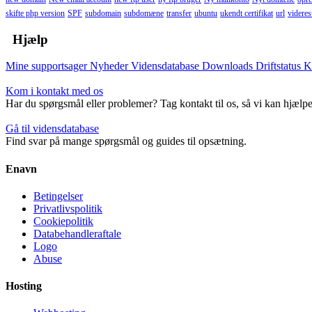
skifte php version
SPF
subdomain
subdomæne
transfer
ubuntu
ukendt certifikat
url
viderest
Hjælp
Mine supportsager
Nyheder
Vidensdatabase
Downloads
Driftstatus
K
Kom i kontakt med os
Har du spørgsmål eller problemer? Tag kontakt til os, så vi kan hjælpe
Gå til vidensdatabase
Find svar på mange spørgsmål og guides til opsætning.
Enavn
Betingelser
Privatlivspolitik
Cookiepolitik
Databehandleraftale
Logo
Abuse
Hosting