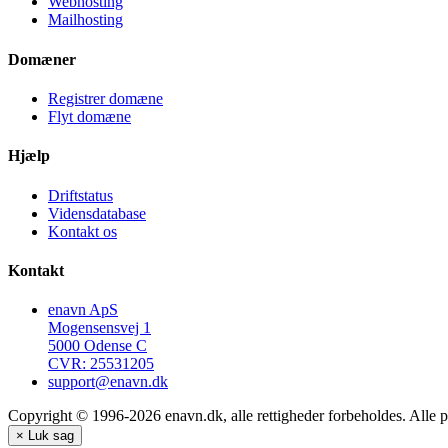
Webhosting
Mailhosting
Domæner
Registrer domæne
Flyt domæne
Hjælp
Driftstatus
Vidensdatabase
Kontakt os
Kontakt
enavn ApS
Mogensensvej 1
5000 Odense C
CVR: 25531205
support@enavn.dk
Copyright © 1996-2026 enavn.dk, alle rettigheder forbeholdes. Alle p
×
Luk sag