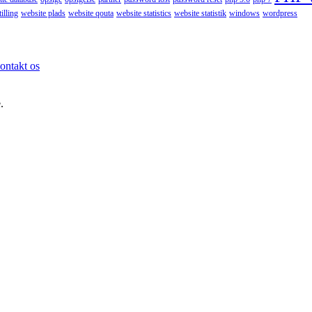
illing
website plads
website qouta
website statistics
website statistik
windows
wordpress
ontakt os
.