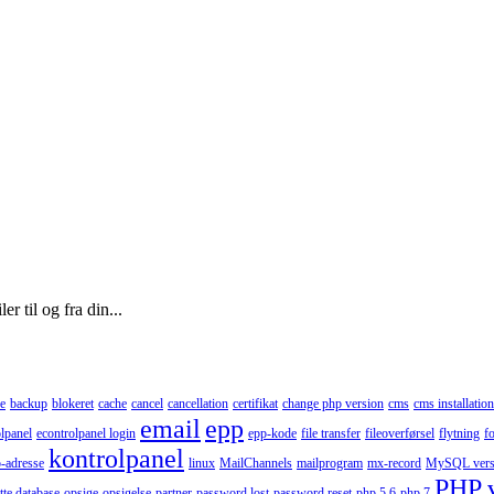
r til og fra din...
e
backup
blokeret
cache
cancel
cancellation
certifikat
change php version
cms
cms installation
email
epp
lpanel
econtrolpanel login
epp-kode
file transfer
fileoverførsel
flytning
f
kontrolpanel
p-adresse
linux
MailChannels
mailprogram
mx-record
MySQL vers
PHP 
tte database
opsige
opsigelse
partner
password lost
password reset
php 5.6
php 7