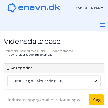
Webmail
Dansk
To
na
Vidensdatabase
Professionel hosting med cPanel
Vidensdatabase
Viser artikler tagget ftp download
Kategorier