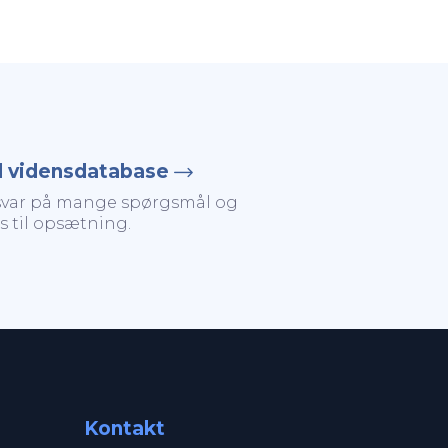
il vidensdatabase
svar på mange spørgsmål og
s til opsætning.
Kontakt