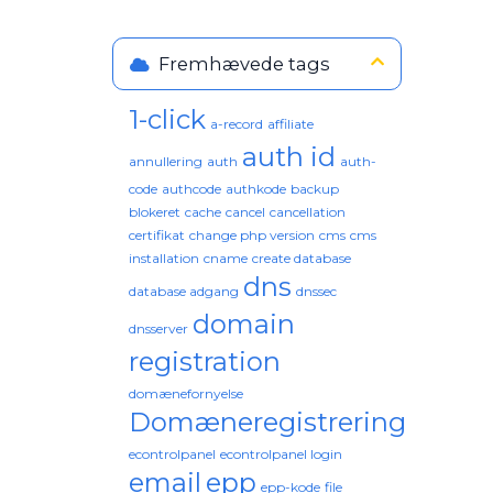
Fremhævede tags
1-click
a-record
affiliate
auth id
annullering
auth
auth-
code
authcode
authkode
backup
blokeret
cache
cancel
cancellation
certifikat
change php version
cms
cms
installation
cname
create database
dns
database adgang
dnssec
domain
dnsserver
registration
domænefornyelse
Domæneregistrering
econtrolpanel
econtrolpanel login
email
epp
epp-kode
file