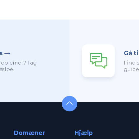
s
Gå t
problemer? Tag
Find 
jælpe.
guide
Domæner
Hjælp