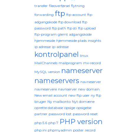
transfer
fileoverførsel
flytning
ftp
forwarding
ftp account
ftp
adgangskode
ftp download
ftp
password
ftp path
ftp sti
ftp upload
ftp-program
glemt adgangskode
hjemmeside
hjemmeside plads
insights
ip adresse
ip-adresse
kontrolpanel
linux
MailChannels
mailprogram
mx-record
nameserver
MySQL version
nameservers
navneserver
navneservere
navnserver
new domain
New email account
new ftp user
ny ftp
bruger
Ny mailkonto
Nyt domæne
oprette database
opsige
opsigelse
partner
password lost
password reset
PHP version
php 5.6
php 7
php.ini
phpmyadmin
poster
record