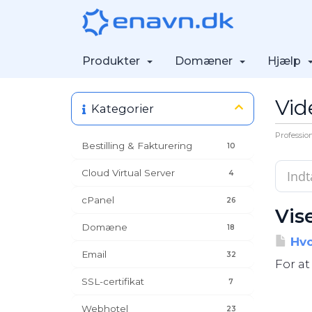
Produkter
Domæner
Hjælp
Vid
Kategorier
Professio
Bestilling & Fakturering
10
Cloud Virtual Server
4
cPanel
26
Vise
Domæne
18
Hvo
Email
32
For at
SSL-certifikat
7
Webhotel
23