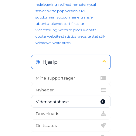
redelegering
redirect
remotemysql
server
skifte php version
SPF
subdomain
subdomæne
transfer
ubuntu
ukendt certifikat
url
viderestilling
website plads
website
qouta
website statistics
website statistik
windows
wordpress
Hjælp
Mine supportsager
Nyheder
Vidensdatabase
Downloads
Driftstatus