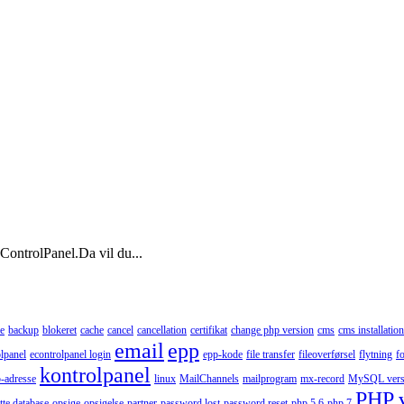
ControlPanel.Da vil du...
e
backup
blokeret
cache
cancel
cancellation
certifikat
change php version
cms
cms installation
email
epp
lpanel
econtrolpanel login
epp-kode
file transfer
fileoverførsel
flytning
f
kontrolpanel
p-adresse
linux
MailChannels
mailprogram
mx-record
MySQL vers
PHP 
tte database
opsige
opsigelse
partner
password lost
password reset
php 5.6
php 7