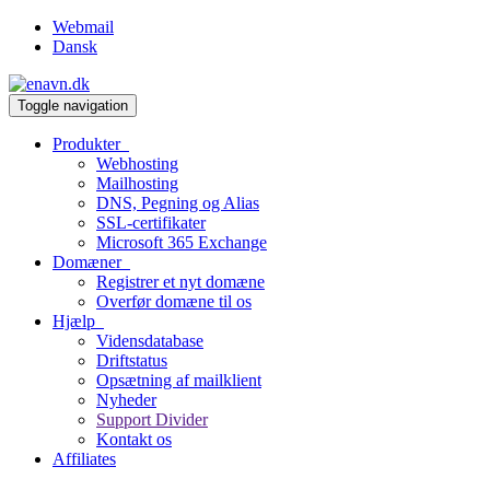
Webmail
Dansk
Toggle navigation
Produkter
Webhosting
Mailhosting
DNS, Pegning og Alias
SSL-certifikater
Microsoft 365 Exchange
Domæner
Registrer et nyt domæne
Overfør domæne til os
Hjælp
Vidensdatabase
Driftstatus
Opsætning af mailklient
Nyheder
Support Divider
Kontakt os
Affiliates