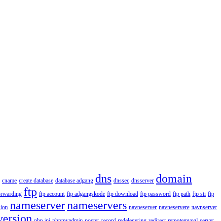
dns
domain
cname
create database
database adgang
dnssec
dnsserver
ftp
orwarding
ftp account
ftp adgangskode
ftp download
ftp password
ftp path
ftp sti
ftp
nameserver
nameservers
ion
navneserver
navneservere
navnserver
version
php.ini
phpmyadmin
poster
record
redelegering
redirect
remotemysql
server