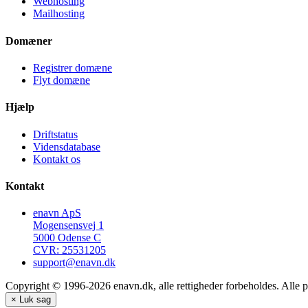
Webhosting
Mailhosting
Domæner
Registrer domæne
Flyt domæne
Hjælp
Driftstatus
Vidensdatabase
Kontakt os
Kontakt
enavn ApS
Mogensensvej 1
5000 Odense C
CVR: 25531205
support@enavn.dk
Copyright © 1996-2026 enavn.dk, alle rettigheder forbeholdes. Alle p
×
Luk sag