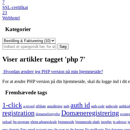
7
SSL-certifikat
23
Webhotel
Kategorier
Viser artikler tagget 'php 7'
Hvordan ændrer jeg PHP version på min hjemmeside?
For at ændre PHP version på din hjemmeside, skal du logge ind i dit e
Fremhævede tags
1-click
auth id
a-record
affiliate
annullering
auth
auth-code
authcode
authkod
registration
Domæneregistrering
domænefornyelse
econtro
upload
ftp-program
glemt adgangskode
hjemmeside
hjemmeside plads
insights
ip adresse
i
new domain
New email account
new ftp user
ny ftp bruger
Ny mailkonto
Nyt domæne
opre