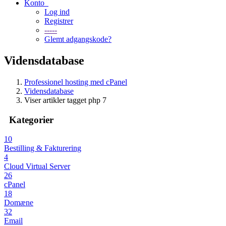
Konto
Log ind
Registrer
-----
Glemt adgangskode?
Vidensdatabase
Professionel hosting med cPanel
Vidensdatabase
Viser artikler tagget php 7
Kategorier
10
Bestilling & Fakturering
4
Cloud Virtual Server
26
cPanel
18
Domæne
32
Email