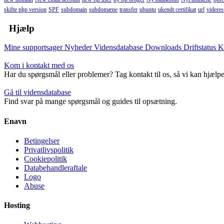
skifte php version
SPF
subdomain
subdomæne
transfer
ubuntu
ukendt certifikat
url
viderest
Hjælp
Mine supportsager
Nyheder
Vidensdatabase
Downloads
Driftstatus
K
Kom i kontakt med os
Har du spørgsmål eller problemer? Tag kontakt til os, så vi kan hjælpe
Gå til vidensdatabase
Find svar på mange spørgsmål og guides til opsætning.
Enavn
Betingelser
Privatlivspolitik
Cookiepolitik
Databehandleraftale
Logo
Abuse
Hosting