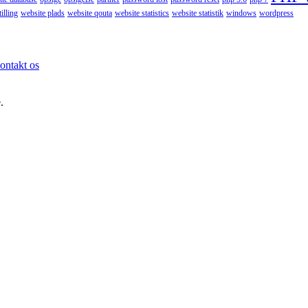
illing
website plads
website qouta
website statistics
website statistik
windows
wordpress
ontakt os
.