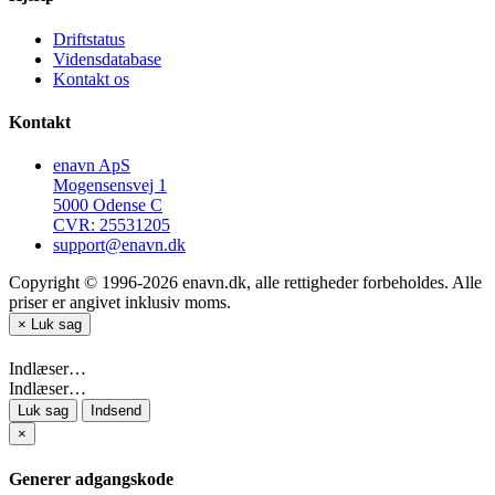
Driftstatus
Vidensdatabase
Kontakt os
Kontakt
enavn ApS
Mogensensvej 1
5000 Odense C
CVR: 25531205
support@enavn.dk
Copyright © 1996-2026 enavn.dk, alle rettigheder forbeholdes. Alle
priser er angivet inklusiv moms.
×
Luk sag
Indlæser…
Indlæser…
Luk sag
Indsend
×
Generer adgangskode