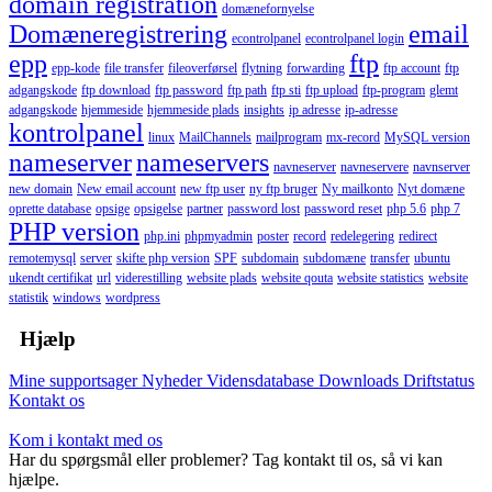
domain registration
domænefornyelse
Domæneregistrering
email
econtrolpanel
econtrolpanel login
epp
ftp
epp-kode
file transfer
fileoverførsel
flytning
forwarding
ftp account
ftp
adgangskode
ftp download
ftp password
ftp path
ftp sti
ftp upload
ftp-program
glemt
adgangskode
hjemmeside
hjemmeside plads
insights
ip adresse
ip-adresse
kontrolpanel
linux
MailChannels
mailprogram
mx-record
MySQL version
nameserver
nameservers
navneserver
navneservere
navnserver
new domain
New email account
new ftp user
ny ftp bruger
Ny mailkonto
Nyt domæne
oprette database
opsige
opsigelse
partner
password lost
password reset
php 5.6
php 7
PHP version
php.ini
phpmyadmin
poster
record
redelegering
redirect
remotemysql
server
skifte php version
SPF
subdomain
subdomæne
transfer
ubuntu
ukendt certifikat
url
viderestilling
website plads
website qouta
website statistics
website
statistik
windows
wordpress
Hjælp
Mine supportsager
Nyheder
Vidensdatabase
Downloads
Driftstatus
Kontakt os
Kom i kontakt med os
Har du spørgsmål eller problemer? Tag kontakt til os, så vi kan
hjælpe.