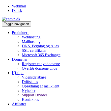
Webmail
Dansk
Toggle navigation
Produkter
Webhosting
Mailhosting
DNS, Pegning og Alias
SSL-certifikater
Microsoft 365 Exchange
Domæner
Registrer et nyt domæne
Overfør domæne til os
Hjælp
Vidensdatabase
Driftstatus
Opsætning af mailklient
Nyheder
Support Divider
Kontakt os
Affiliates