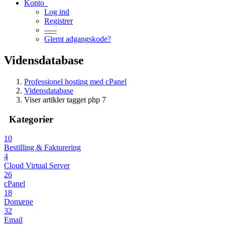
Konto
Log ind
Registrer
-----
Glemt adgangskode?
Vidensdatabase
Professionel hosting med cPanel
Vidensdatabase
Viser artikler tagget php 7
Kategorier
10
Bestilling & Fakturering
4
Cloud Virtual Server
26
cPanel
18
Domæne
32
Email