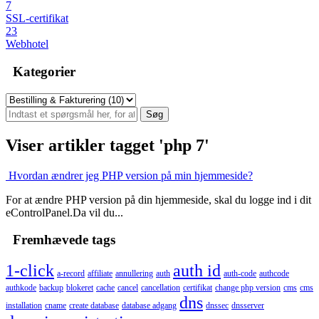
7
SSL-certifikat
23
Webhotel
Kategorier
Viser artikler tagget 'php 7'
Hvordan ændrer jeg PHP version på min hjemmeside?
For at ændre PHP version på din hjemmeside, skal du logge ind i dit
eControlPanel.Da vil du...
Fremhævede tags
1-click
auth id
a-record
affiliate
annullering
auth
auth-code
authcode
authkode
backup
blokeret
cache
cancel
cancellation
certifikat
change php version
cms
cms
dns
installation
cname
create database
database adgang
dnssec
dnsserver