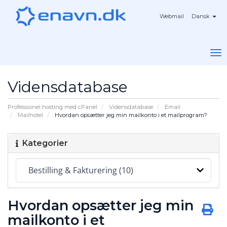
Webmail
Dansk
To
na
Vidensdatabase
Professionel hosting med cPanel
Vidensdatabase
Email
Mailhotel
Hvordan opsætter jeg min mailkonto i et mailprogram?
Kategorier
Hvordan opsætter jeg min
mailkonto i et