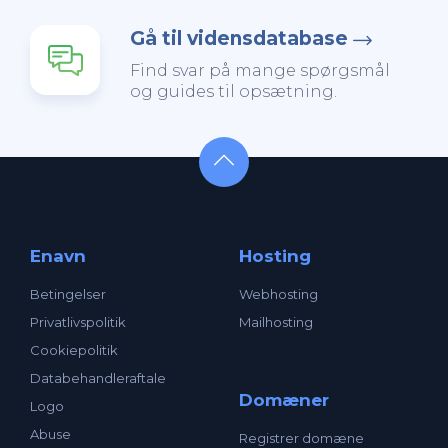
Gå til vidensdatabase
Find svar på mange spørgsmål
og guides til opsætning.
Enavn
Hosting
Betingelser
Webhosting
Privatlivspolitik
Mailhosting
Cookiepolitik
Databehandleraftale
Domæner
Logo
Abuse
Registrer domæne