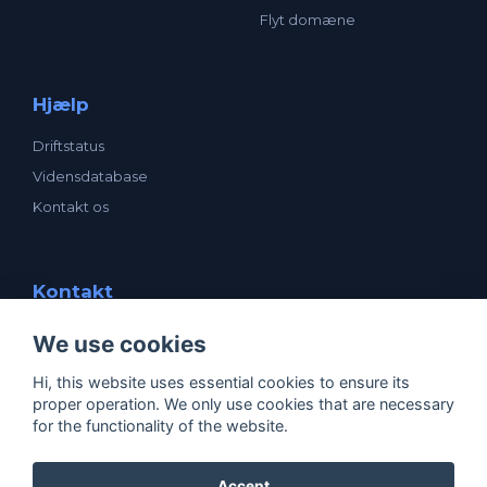
Flyt domæne
Hjælp
Driftstatus
Vidensdatabase
Kontakt os
Kontakt
enavn ApS
We use cookies
Mogensensvej 1
5000 Odense C
Hi, this website uses essential cookies to ensure its
CVR: 25531205
proper operation. We only use cookies that are necessary
support@enavn.dk
for the functionality of the website.
Accept