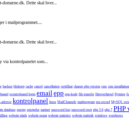
t-domæne.dk. Dette skal hver...
ger i mailprogrammet....
t-domæne.dk. Dette skal hver...
y via kontrolpanelet som...
e
backup
blokeret
cache
cancel
cancellation
certifikat
change php version
cms
cms installation
email
epp
lpanel
econtrolpanel login
epp-kode
file transfer
fileoverførsel
flytning
f
kontrolpanel
p-adresse
linux
MailChannels
mailprogram
mx-record
MySQL vers
PHP 
tte database
opsige
opsigelse
partner
password lost
password reset
php 5.6
php 7
illing
website plads
website qouta
website statistics
website statistik
windows
wordpress