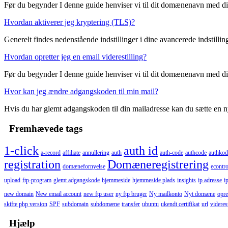
Før du begynder I denne guide henviser vi til dit domænenavn med di
Hvordan aktiverer jeg kryptering (TLS)?
Generelt findes nedenstående indstillinger i dine avancerede indstillin
Hvordan opretter jeg en email viderestilling?
Før du begynder I denne guide henviser vi til dit domænenavn med di
Hvor kan jeg ændre adgangskoden til min mail?
Hvis du har glemt adgangskoden til din mailadresse kan du sætte en n
Fremhævede tags
1-click
auth id
a-record
affiliate
annullering
auth
auth-code
authcode
authkod
registration
Domæneregistrering
domænefornyelse
econtro
upload
ftp-program
glemt adgangskode
hjemmeside
hjemmeside plads
insights
ip adresse
i
new domain
New email account
new ftp user
ny ftp bruger
Ny mailkonto
Nyt domæne
opre
skifte php version
SPF
subdomain
subdomæne
transfer
ubuntu
ukendt certifikat
url
viderest
Hjælp