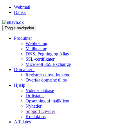
Webmail
Dansk
Toggle navigation
Produkter
Webhosting
Mailhosting
DNS, Pegning og Alias
SSL-certifikater
Microsoft 365 Exchange
Domæner
Registrer et nyt domæne
Overfør domæne til os
Hjælp
Vidensdatabase
Driftstatus
Opsætning af mailklient
Nyheder
Support Divider
Kontakt os
Affiliates