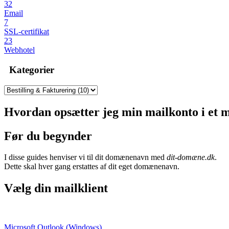
32
Email
7
SSL-certifikat
23
Webhotel
Kategorier
Hvordan opsætter jeg min mailkonto i et
Før du begynder
I disse guides henviser vi til dit domænenavn med
dit-domæne.dk
.
Dette skal hver gang erstattes af dit eget domænenavn.
Vælg din mailklient
Microsoft Outlook (Windows)