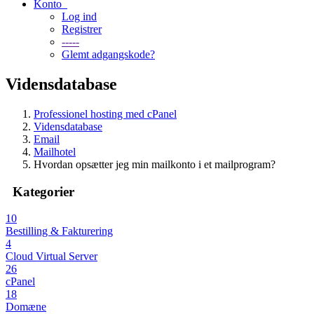
Konto
Log ind
Registrer
-----
Glemt adgangskode?
Vidensdatabase
Professionel hosting med cPanel
Vidensdatabase
Email
Mailhotel
Hvordan opsætter jeg min mailkonto i et mailprogram?
Kategorier
10
Bestilling & Fakturering
4
Cloud Virtual Server
26
cPanel
18
Domæne