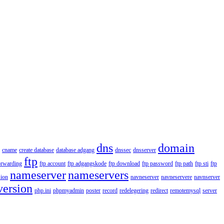
dns
domain
cname
create database
database adgang
dnssec
dnsserver
ftp
orwarding
ftp account
ftp adgangskode
ftp download
ftp password
ftp path
ftp sti
ftp
nameserver
nameservers
ion
navneserver
navneservere
navnserver
version
php.ini
phpmyadmin
poster
record
redelegering
redirect
remotemysql
server