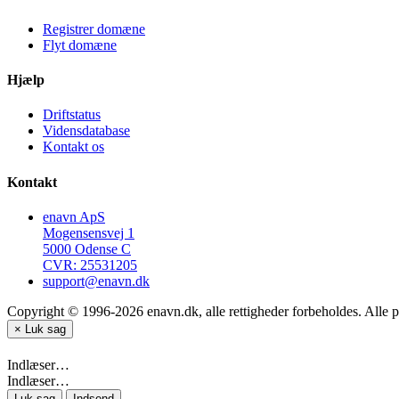
Registrer domæne
Flyt domæne
Hjælp
Driftstatus
Vidensdatabase
Kontakt os
Kontakt
enavn ApS
Mogensensvej 1
5000 Odense C
CVR: 25531205
support@enavn.dk
Copyright © 1996-2026 enavn.dk, alle rettigheder forbeholdes. Alle p
×
Luk sag
Indlæser…
Indlæser…
Luk sag
Indsend