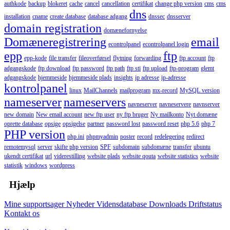
authkode
backup
blokeret
cache
cancel
cancellation
certifikat
change php version
cms
cms
dns
installation
cname
create database
database adgang
dnssec
dnsserver
domain registration
domænefornyelse
Domæneregistrering
email
econtrolpanel
econtrolpanel login
epp
ftp
epp-kode
file transfer
fileoverførsel
flytning
forwarding
ftp account
ftp
adgangskode
ftp download
ftp password
ftp path
ftp sti
ftp upload
ftp-program
glemt
adgangskode
hjemmeside
hjemmeside plads
insights
ip adresse
ip-adresse
kontrolpanel
linux
MailChannels
mailprogram
mx-record
MySQL version
nameserver
nameservers
navneserver
navneservere
navnserver
new domain
New email account
new ftp user
ny ftp bruger
Ny mailkonto
Nyt domæne
oprette database
opsige
opsigelse
partner
password lost
password reset
php 5.6
php 7
PHP version
php.ini
phpmyadmin
poster
record
redelegering
redirect
remotemysql
server
skifte php version
SPF
subdomain
subdomæne
transfer
ubuntu
ukendt certifikat
url
viderestilling
website plads
website qouta
website statistics
website
statistik
windows
wordpress
Hjælp
Mine supportsager
Nyheder
Vidensdatabase
Downloads
Driftstatus
Kontakt os