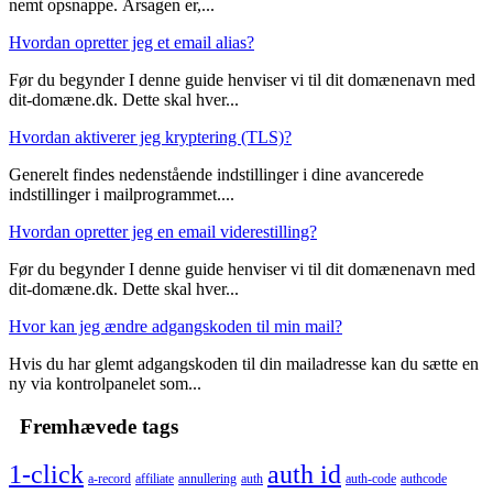
nemt opsnappe. Årsagen er,...
Hvordan opretter jeg et email alias?
Før du begynder I denne guide henviser vi til dit domænenavn med
dit-domæne.dk. Dette skal hver...
Hvordan aktiverer jeg kryptering (TLS)?
Generelt findes nedenstående indstillinger i dine avancerede
indstillinger i mailprogrammet....
Hvordan opretter jeg en email viderestilling?
Før du begynder I denne guide henviser vi til dit domænenavn med
dit-domæne.dk. Dette skal hver...
Hvor kan jeg ændre adgangskoden til min mail?
Hvis du har glemt adgangskoden til din mailadresse kan du sætte en
ny via kontrolpanelet som...
Fremhævede tags
1-click
auth id
a-record
affiliate
annullering
auth
auth-code
authcode