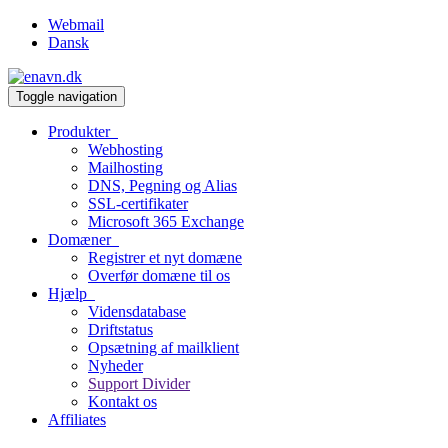
Webmail
Dansk
Toggle navigation
Produkter
Webhosting
Mailhosting
DNS, Pegning og Alias
SSL-certifikater
Microsoft 365 Exchange
Domæner
Registrer et nyt domæne
Overfør domæne til os
Hjælp
Vidensdatabase
Driftstatus
Opsætning af mailklient
Nyheder
Support Divider
Kontakt os
Affiliates