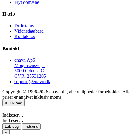
Flyt domæne
Hjælp
Driftstatus
Vidensdatabase
Kontakt os
Kontakt
enavn ApS
Mogensensvej 1
5000 Odense C
CVR: 25531205
support@enavn.dk
Copyright © 1996-2026 enavn.dk, alle rettigheder forbeholdes. Alle
priser er angivet inklusiv moms.
×
Luk sag
Indlæser…
Indlæser…
Luk sag
Indsend
×