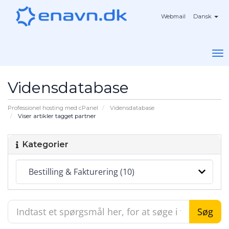
Webmail
Dansk
To
na
Vidensdatabase
Professionel hosting med cPanel
Vidensdatabase
Viser artikler tagget partner
Kategorier