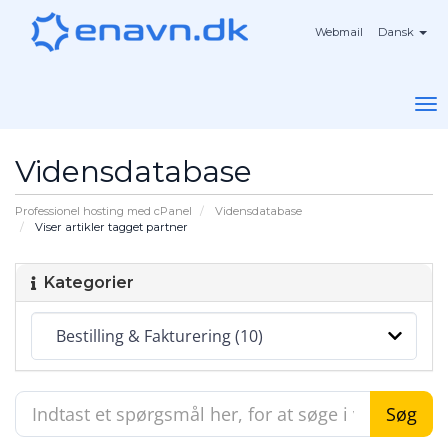
Webmail
Dansk
To
na
Vidensdatabase
Professionel hosting med cPanel
Vidensdatabase
Viser artikler tagget partner
Kategorier