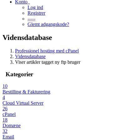
Konto
Log ind
Registrer
-----
Glemt adgangskode?
Vidensdatabase
Professionel hosting med cPanel
Vidensdatabase
Viser artikler tagget ny ftp bruger
Kategorier
10
Bestilling & Fakturering
4
Cloud Virtual Server
26
cPanel
18
Domæne
32
Email