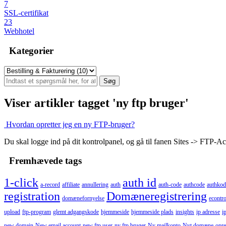
7
SSL-certifikat
23
Webhotel
Kategorier
Viser artikler tagget 'ny ftp bruger'
Hvordan opretter jeg en ny FTP-bruger?
Du skal logge ind på dit kontrolpanel, og gå til fanen Sites -> FTP-Acc
Fremhævede tags
1-click
auth id
a-record
affiliate
annullering
auth
auth-code
authcode
authkod
registration
Domæneregistrering
domænefornyelse
econtro
upload
ftp-program
glemt adgangskode
hjemmeside
hjemmeside plads
insights
ip adresse
i
new domain
New email account
new ftp user
ny ftp bruger
Ny mailkonto
Nyt domæne
opre