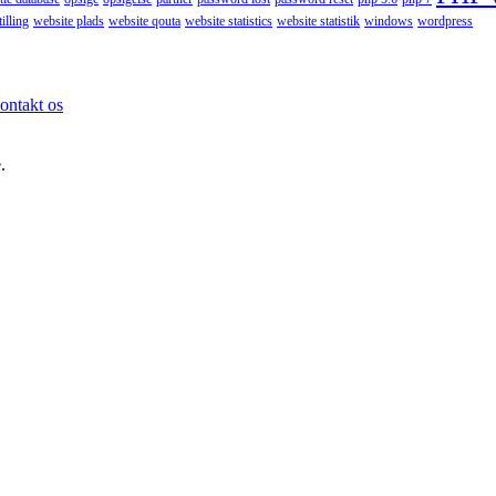
illing
website plads
website qouta
website statistics
website statistik
windows
wordpress
ontakt os
.