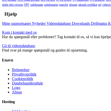
skifte php version
SPF
subdomain
subdomæne
transfer
ubuntu
ukendt certifikat
url
viderest
Hjælp
Mine supportsager
Nyheder
Vidensdatabase
Downloads
Driftstatus
K
Kom i kontakt med os
Har du spørgsmål eller problemer? Tag kontakt til os, så vi kan hjælpe
Gå til vidensdatabase
Find svar på mange spørgsmål og guides til opsætning.
Enavn
Betingelser
Privatlivspolitik
Cookiepolitik
Databehandleraftale
Logo
Abuse
Hosting