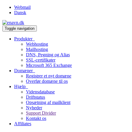
Webmail
Dansk
Toggle navigation
Produkter
Webhosting
Mailhosting
DNS, Pegning og Alias
SSL-certifikater
Microsoft 365 Exchange
Domæner
Registrer et nyt domæne
Overfør domæne til os
Hjælp
Vidensdatabase
Driftstatus
Opsætning af mailklient
Nyheder
Support Divider
Kontakt os
Affiliates