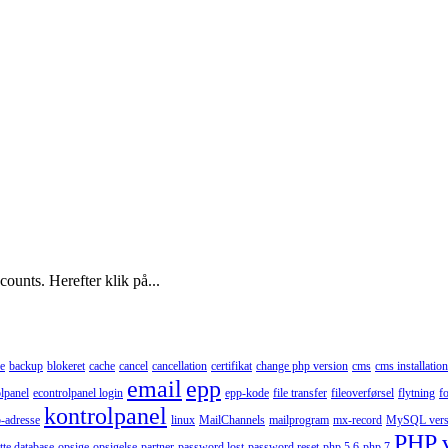
ounts. Herefter klik på...
e
backup
blokeret
cache
cancel
cancellation
certifikat
change php version
cms
cms installation
email
epp
lpanel
econtrolpanel login
epp-kode
file transfer
fileoverførsel
flytning
f
kontrolpanel
p-adresse
linux
MailChannels
mailprogram
mx-record
MySQL vers
PHP 
tte database
opsige
opsigelse
partner
password lost
password reset
php 5.6
php 7