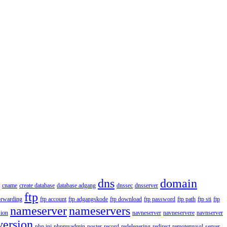
dns
domain
cname
create database
database adgang
dnssec
dnsserver
ftp
orwarding
ftp account
ftp adgangskode
ftp download
ftp password
ftp path
ftp sti
ftp
nameserver
nameservers
ion
navneserver
navneservere
navnserver
version
php.ini
phpmyadmin
poster
record
redelegering
redirect
remotemysql
server