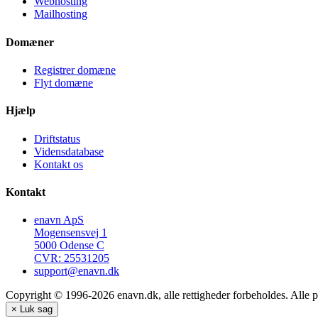
Webhosting
Mailhosting
Domæner
Registrer domæne
Flyt domæne
Hjælp
Driftstatus
Vidensdatabase
Kontakt os
Kontakt
enavn ApS
Mogensensvej 1
5000 Odense C
CVR: 25531205
support@enavn.dk
Copyright © 1996-2026 enavn.dk, alle rettigheder forbeholdes. Alle p
×
Luk sag