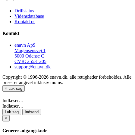
Driftstatus
Vidensdatabase
Kontakt os
Kontakt
enavn ApS
Mogensensvej 1
5000 Odense C
CVR: 25531205
support@enavn.dk
Copyright © 1996-2026 enavn.dk, alle rettigheder forbeholdes. Alle
priser er angivet inklusiv moms.
×
Luk sag
Indlæser…
Indlæser…
Luk sag
Indsend
×
Generer adgangskode