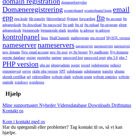
domain registration
domænefornyelse
Domæneregistrering
email
econtrolpanel
econtrolpanel login
epp
ftp
epp-kode
file transfer
fileoverførsel
flytning
forwarding
ftp account
ftp
adgangskode
ftp download
ftp password
ftp path
ftp sti
ftp upload
ftp-program
glemt
adgangskode
hjemmeside
hjemmeside plads
insights
ip adresse
ip-adresse
kontrolpanel
linux
MailChannels
mailprogram
mx-record
MySQL version
nameserver
nameservers
navneserver
navneservere
navnserver
new domain
New email account
new ftp user
ny ftp bruger
Ny mailkonto
Nyt domæne
oprette database
opsige
opsigelse
partner
password lost
password reset
php 5.6
php 7
PHP version
php.ini
phpmyadmin
poster
record
redelegering
redirect
remotemysql
server
skifte php version
SPF
subdomain
subdomæne
transfer
ubuntu
ukendt certifikat
url
viderestilling
website plads
website qouta
website statistics
website
statistik
windows
wordpress
Hjælp
Mine supportsager
Nyheder
Vidensdatabase
Downloads
Driftstatus
Kontakt os
Kom i kontakt med os
Har du spørgsmål eller problemer? Tag kontakt til os, så vi kan
hjælpe.