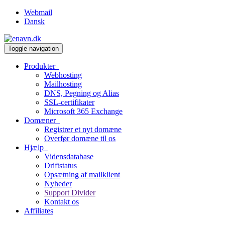
Webmail
Dansk
Toggle navigation
Produkter
Webhosting
Mailhosting
DNS, Pegning og Alias
SSL-certifikater
Microsoft 365 Exchange
Domæner
Registrer et nyt domæne
Overfør domæne til os
Hjælp
Vidensdatabase
Driftstatus
Opsætning af mailklient
Nyheder
Support Divider
Kontakt os
Affiliates