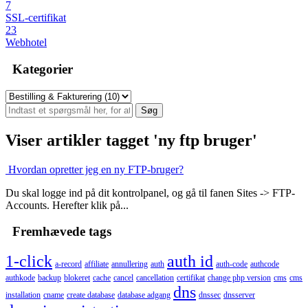
7
SSL-certifikat
23
Webhotel
Kategorier
Viser artikler tagget 'ny ftp bruger'
Hvordan opretter jeg en ny FTP-bruger?
Du skal logge ind på dit kontrolpanel, og gå til fanen Sites -> FTP-
Accounts. Herefter klik på...
Fremhævede tags
1-click
auth id
a-record
affiliate
annullering
auth
auth-code
authcode
authkode
backup
blokeret
cache
cancel
cancellation
certifikat
change php version
cms
cms
dns
installation
cname
create database
database adgang
dnssec
dnsserver