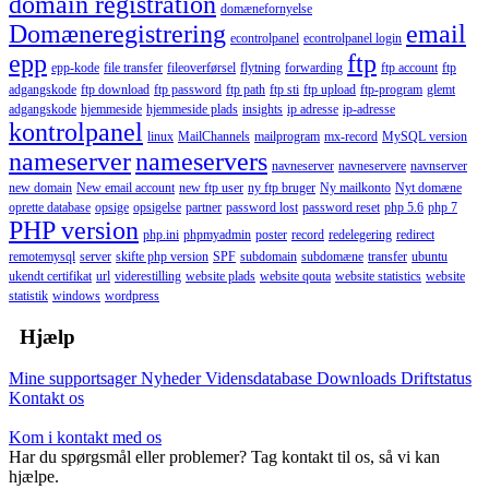
domain registration
domænefornyelse
Domæneregistrering
email
econtrolpanel
econtrolpanel login
epp
ftp
epp-kode
file transfer
fileoverførsel
flytning
forwarding
ftp account
ftp
adgangskode
ftp download
ftp password
ftp path
ftp sti
ftp upload
ftp-program
glemt
adgangskode
hjemmeside
hjemmeside plads
insights
ip adresse
ip-adresse
kontrolpanel
linux
MailChannels
mailprogram
mx-record
MySQL version
nameserver
nameservers
navneserver
navneservere
navnserver
new domain
New email account
new ftp user
ny ftp bruger
Ny mailkonto
Nyt domæne
oprette database
opsige
opsigelse
partner
password lost
password reset
php 5.6
php 7
PHP version
php.ini
phpmyadmin
poster
record
redelegering
redirect
remotemysql
server
skifte php version
SPF
subdomain
subdomæne
transfer
ubuntu
ukendt certifikat
url
viderestilling
website plads
website qouta
website statistics
website
statistik
windows
wordpress
Hjælp
Mine supportsager
Nyheder
Vidensdatabase
Downloads
Driftstatus
Kontakt os
Kom i kontakt med os
Har du spørgsmål eller problemer? Tag kontakt til os, så vi kan
hjælpe.