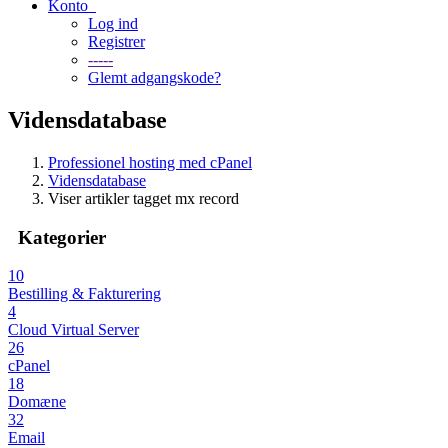
Konto
Log ind
Registrer
-----
Glemt adgangskode?
Vidensdatabase
Professionel hosting med cPanel
Vidensdatabase
Viser artikler tagget mx record
Kategorier
10
Bestilling & Fakturering
4
Cloud Virtual Server
26
cPanel
18
Domæne
32
Email