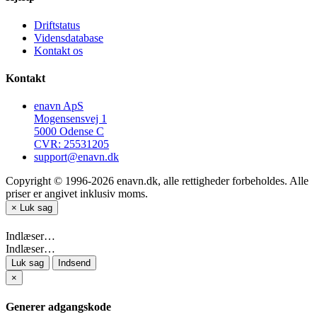
Driftstatus
Vidensdatabase
Kontakt os
Kontakt
enavn ApS
Mogensensvej 1
5000 Odense C
CVR: 25531205
support@enavn.dk
Copyright © 1996-2026 enavn.dk, alle rettigheder forbeholdes. Alle
priser er angivet inklusiv moms.
×
Luk sag
Indlæser…
Indlæser…
Luk sag
Indsend
×
Generer adgangskode