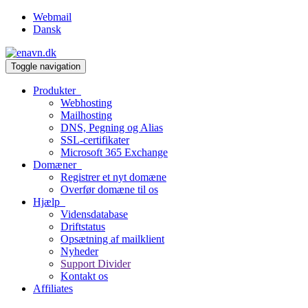
Webmail
Dansk
Toggle navigation
Produkter
Webhosting
Mailhosting
DNS, Pegning og Alias
SSL-certifikater
Microsoft 365 Exchange
Domæner
Registrer et nyt domæne
Overfør domæne til os
Hjælp
Vidensdatabase
Driftstatus
Opsætning af mailklient
Nyheder
Support Divider
Kontakt os
Affiliates