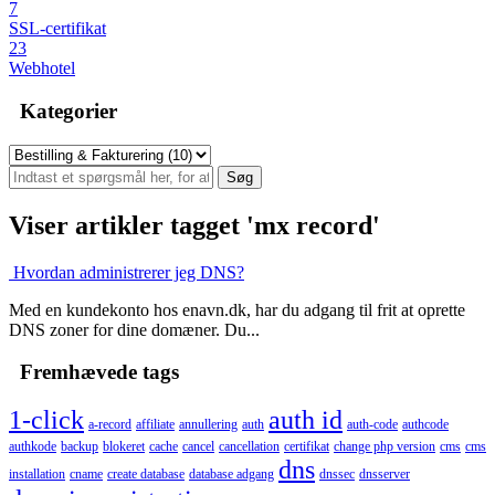
7
SSL-certifikat
23
Webhotel
Kategorier
Viser artikler tagget 'mx record'
Hvordan administrerer jeg DNS?
Med en kundekonto hos enavn.dk, har du adgang til frit at oprette
DNS zoner for dine domæner. Du...
Fremhævede tags
1-click
auth id
a-record
affiliate
annullering
auth
auth-code
authcode
authkode
backup
blokeret
cache
cancel
cancellation
certifikat
change php version
cms
cms
dns
installation
cname
create database
database adgang
dnssec
dnsserver