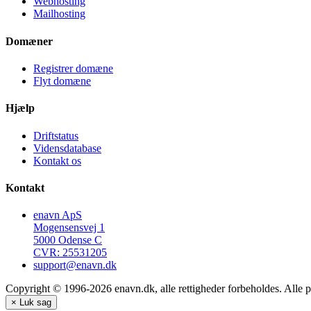
Webhosting
Mailhosting
Domæner
Registrer domæne
Flyt domæne
Hjælp
Driftstatus
Vidensdatabase
Kontakt os
Kontakt
enavn ApS
Mogensensvej 1
5000 Odense C
CVR: 25531205
support@enavn.dk
Copyright © 1996-2026 enavn.dk, alle rettigheder forbeholdes. Alle p
×
Luk sag