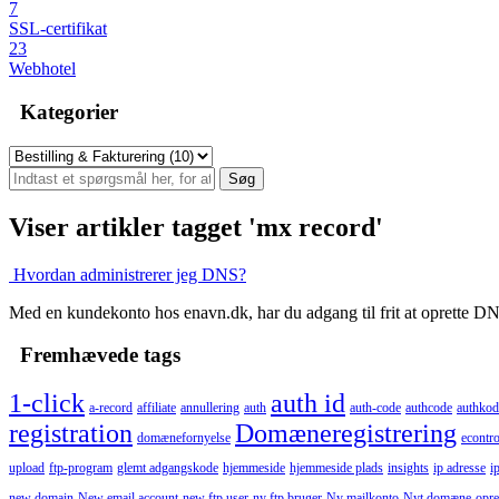
7
SSL-certifikat
23
Webhotel
Kategorier
Viser artikler tagget 'mx record'
Hvordan administrerer jeg DNS?
Med en kundekonto hos enavn.dk, har du adgang til frit at oprette D
Fremhævede tags
1-click
auth id
a-record
affiliate
annullering
auth
auth-code
authcode
authkod
registration
Domæneregistrering
domænefornyelse
econtro
upload
ftp-program
glemt adgangskode
hjemmeside
hjemmeside plads
insights
ip adresse
i
new domain
New email account
new ftp user
ny ftp bruger
Ny mailkonto
Nyt domæne
opre