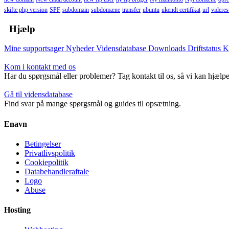
skifte php version
SPF
subdomain
subdomæne
transfer
ubuntu
ukendt certifikat
url
viderest
Hjælp
Mine supportsager
Nyheder
Vidensdatabase
Downloads
Driftstatus
K
Kom i kontakt med os
Har du spørgsmål eller problemer? Tag kontakt til os, så vi kan hjælpe
Gå til vidensdatabase
Find svar på mange spørgsmål og guides til opsætning.
Enavn
Betingelser
Privatlivspolitik
Cookiepolitik
Databehandleraftale
Logo
Abuse
Hosting