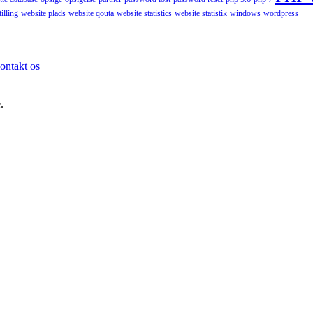
illing
website plads
website qouta
website statistics
website statistik
windows
wordpress
ontakt os
.