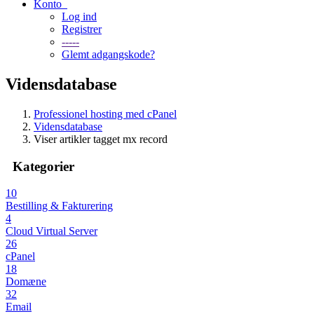
Konto
Log ind
Registrer
-----
Glemt adgangskode?
Vidensdatabase
Professionel hosting med cPanel
Vidensdatabase
Viser artikler tagget mx record
Kategorier
10
Bestilling & Fakturering
4
Cloud Virtual Server
26
cPanel
18
Domæne
32
Email