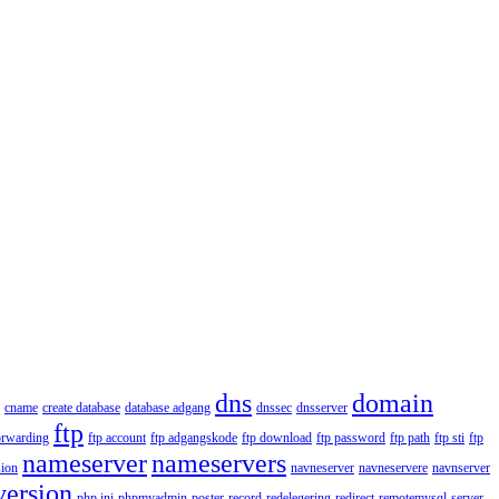
dns
domain
cname
create database
database adgang
dnssec
dnsserver
ftp
orwarding
ftp account
ftp adgangskode
ftp download
ftp password
ftp path
ftp sti
ftp
nameserver
nameservers
ion
navneserver
navneservere
navnserver
version
php.ini
phpmyadmin
poster
record
redelegering
redirect
remotemysql
server