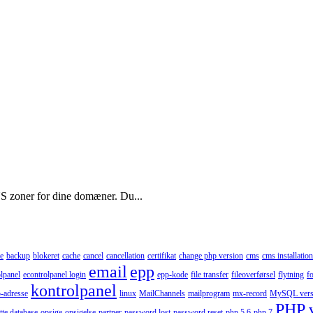
NS zoner for dine domæner. Du...
e
backup
blokeret
cache
cancel
cancellation
certifikat
change php version
cms
cms installation
email
epp
lpanel
econtrolpanel login
epp-kode
file transfer
fileoverførsel
flytning
f
kontrolpanel
p-adresse
linux
MailChannels
mailprogram
mx-record
MySQL vers
PHP 
tte database
opsige
opsigelse
partner
password lost
password reset
php 5.6
php 7