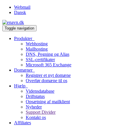
Webmail
Dansk
Toggle navigation
Produkter
Webhosting
Mailhosting
DNS, Pegning og Alias
SSL-certifikater
Microsoft 365 Exchange
Domæner
Registrer et nyt domæne
Overfør domæne til os
Hjælp
Vidensdatabase
Driftstatus
Opsætning af mailklient
Nyheder
Support Divider
Kontakt os
Affiliates