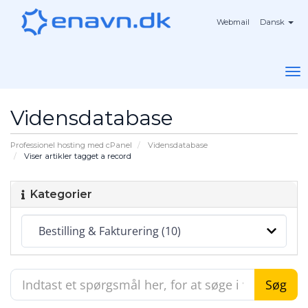
Webmail
Dansk
To
na
Vidensdatabase
Professionel hosting med cPanel
Vidensdatabase
Viser artikler tagget a record
Kategorier