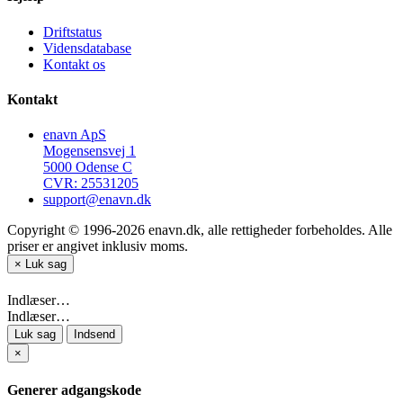
Driftstatus
Vidensdatabase
Kontakt os
Kontakt
enavn ApS
Mogensensvej 1
5000 Odense C
CVR: 25531205
support@enavn.dk
Copyright © 1996-2026 enavn.dk, alle rettigheder forbeholdes. Alle
priser er angivet inklusiv moms.
×
Luk sag
Indlæser…
Indlæser…
Luk sag
Indsend
×
Generer adgangskode