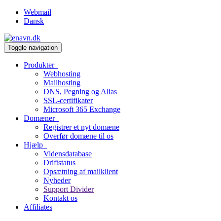
Webmail
Dansk
Toggle navigation
Produkter
Webhosting
Mailhosting
DNS, Pegning og Alias
SSL-certifikater
Microsoft 365 Exchange
Domæner
Registrer et nyt domæne
Overfør domæne til os
Hjælp
Vidensdatabase
Driftstatus
Opsætning af mailklient
Nyheder
Support Divider
Kontakt os
Affiliates