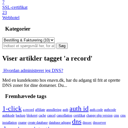
7
SSL-certifikat
23
Webhotel
Kategorier
Viser artikler tagget 'a record'
Hvordan administrerer jeg DNS?
Med en kundekonto hos enavn.dk, har du adgang til frit at oprette
DNS zoner for dine domæner. Du...
Fremhævede tags
1-click
auth id
a-record
affiliate
annullering
auth
auth-code
authcode
authkode
backup
blokeret
cache
cancel
cancellation
certifikat
change php version
cms
cms
dns
installation
cname
create database
database adgang
dnssec
dnsserver