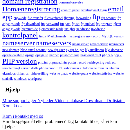
domain registration
domænefornyelse
Domæneregistrering
email
econtrolpanel
econtrolpanel login
epp
ftp
epp-kode
file transfer
fileoverførsel
flytning
forwarding
ftp account
ftp
adgangskode
ftp download
ftp password
ftp path
ftp sti
ftp upload
ftp-program
glemt
adgangskode
hjemmeside
hjemmeside plads
insights
ip adresse
ip-adresse
kontrolpanel
linux
MailChannels
mailprogram
mx-record
MySQL version
nameserver
nameservers
navneserver
navneservere
navnserver
new domain
New email account
new ftp user
ny ftp bruger
Ny mailkonto
Nyt domæne
oprette database
opsige
opsigelse
partner
password lost
password reset
php 5.6
php 7
PHP version
php.ini
phpmyadmin
poster
record
redelegering
redirect
remotemysql
server
skifte php version
SPF
subdomain
subdomæne
transfer
ubuntu
ukendt certifikat
url
viderestilling
website plads
website qouta
website statistics
website
statistik
windows
wordpress
Hjælp
Mine supportsager
Nyheder
Vidensdatabase
Downloads
Driftstatus
Kontakt os
Kom i kontakt med os
Har du spørgsmål eller problemer? Tag kontakt til os, så vi kan
hjælpe.