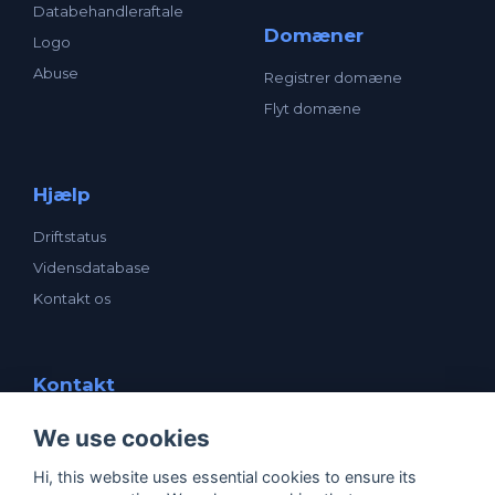
Databehandleraftale
Domæner
Logo
Abuse
Registrer domæne
Flyt domæne
Hjælp
Driftstatus
Vidensdatabase
Kontakt os
Kontakt
enavn ApS
We use cookies
Mogensensvej 1
5000 Odense C
Hi, this website uses essential cookies to ensure its
CVR: 25531205