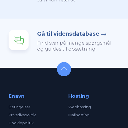
Gå til vidensdatabase
Find svar på mange spørgsmål
og guides til opsætning.
Enavn
Hosting
Betingelser
Webhosting
Privatlivspolitik
Mailhosting
Cookiepolitik