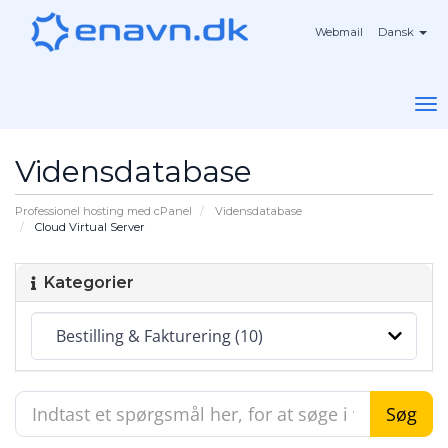
Webmail
Dansk
To
na
Vidensdatabase
Professionel hosting med cPanel
Vidensdatabase
Cloud Virtual Server
Kategorier