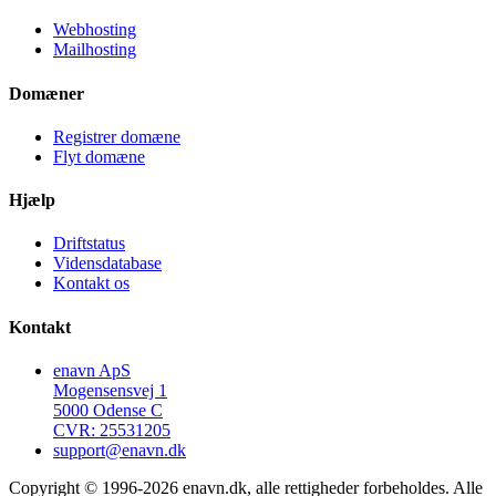
Webhosting
Mailhosting
Domæner
Registrer domæne
Flyt domæne
Hjælp
Driftstatus
Vidensdatabase
Kontakt os
Kontakt
enavn ApS
Mogensensvej 1
5000 Odense C
CVR: 25531205
support@enavn.dk
Copyright © 1996-2026 enavn.dk, alle rettigheder forbeholdes. Alle