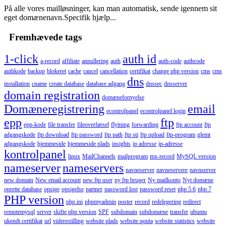
På alle vores mailløsninger, kan man automatisk, sende igennem sit
eget domænenavn.Specifik hjælp...
Fremhævede tags
1-click
auth id
a-record
affiliate
annullering
auth
auth-code
authcode
authkode
backup
blokeret
cache
cancel
cancellation
certifikat
change php version
cms
cms
dns
installation
cname
create database
database adgang
dnssec
dnsserver
domain registration
domænefornyelse
Domæneregistrering
email
econtrolpanel
econtrolpanel login
epp
ftp
epp-kode
file transfer
fileoverførsel
flytning
forwarding
ftp account
ftp
adgangskode
ftp download
ftp password
ftp path
ftp sti
ftp upload
ftp-program
glemt
adgangskode
hjemmeside
hjemmeside plads
insights
ip adresse
ip-adresse
kontrolpanel
linux
MailChannels
mailprogram
mx-record
MySQL version
nameserver
nameservers
navneserver
navneservere
navnserver
new domain
New email account
new ftp user
ny ftp bruger
Ny mailkonto
Nyt domæne
oprette database
opsige
opsigelse
partner
password lost
password reset
php 5.6
php 7
PHP version
php.ini
phpmyadmin
poster
record
redelegering
redirect
remotemysql
server
skifte php version
SPF
subdomain
subdomæne
transfer
ubuntu
ukendt certifikat
url
viderestilling
website plads
website qouta
website statistics
website