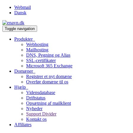
Webmail
Dansk
Toggle navigation
Produkter
Webhosting
Mailhosting
DNS, Pegning og Alias
SSL-certifikater
Microsoft 365 Exchange
Domæner
Registrer et nyt domæne
Overfør domæne til os
Hjælp
Vidensdatabase
Driftstatus
Opsætning af mailklient
Nyheder
Support Divider
Kontakt os
Affiliates