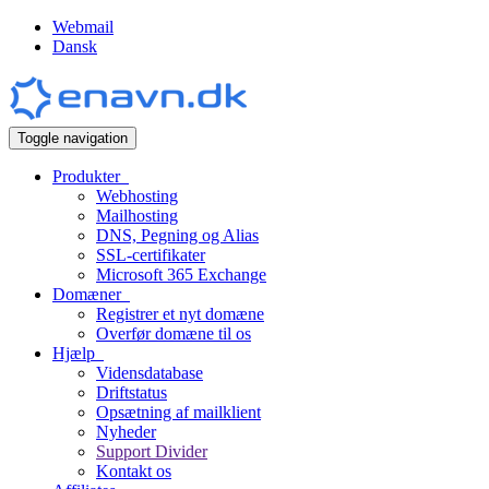
Webmail
Dansk
Toggle navigation
Produkter
Webhosting
Mailhosting
DNS, Pegning og Alias
SSL-certifikater
Microsoft 365 Exchange
Domæner
Registrer et nyt domæne
Overfør domæne til os
Hjælp
Vidensdatabase
Driftstatus
Opsætning af mailklient
Nyheder
Support Divider
Kontakt os