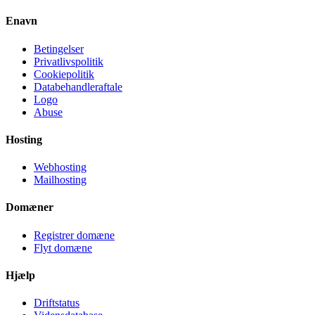
Enavn
Betingelser
Privatlivspolitik
Cookiepolitik
Databehandleraftale
Logo
Abuse
Hosting
Webhosting
Mailhosting
Domæner
Registrer domæne
Flyt domæne
Hjælp
Driftstatus