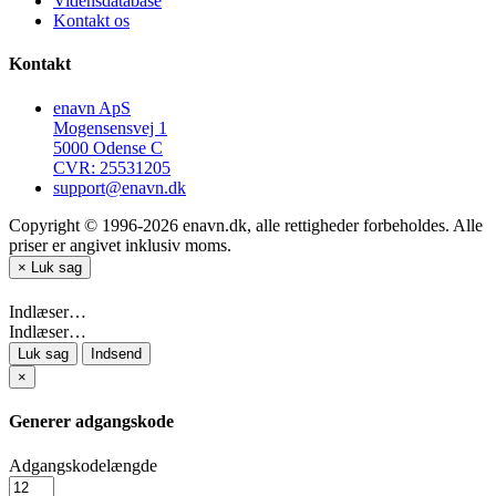
Vidensdatabase
Kontakt os
Kontakt
enavn ApS
Mogensensvej 1
5000 Odense C
CVR: 25531205
support@enavn.dk
Copyright © 1996-2026 enavn.dk, alle rettigheder forbeholdes. Alle
priser er angivet inklusiv moms.
×
Luk sag
Indlæser…
Indlæser…
Luk sag
Indsend
×
Generer adgangskode
Adgangskodelængde