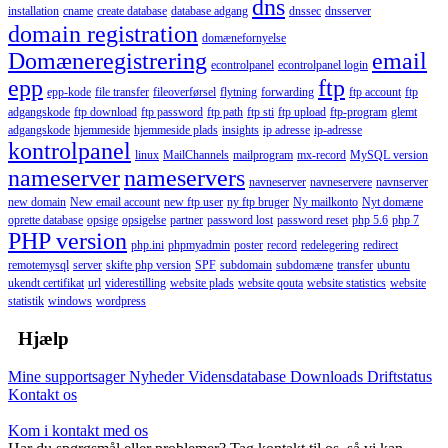
dns
installation
cname
create database
database adgang
dnssec
dnsserver
domain registration
domænefornyelse
Domæneregistrering
email
econtrolpanel
econtrolpanel login
epp
ftp
epp-kode
file transfer
fileoverførsel
flytning
forwarding
ftp account
ftp
adgangskode
ftp download
ftp password
ftp path
ftp sti
ftp upload
ftp-program
glemt
adgangskode
hjemmeside
hjemmeside plads
insights
ip adresse
ip-adresse
kontrolpanel
linux
MailChannels
mailprogram
mx-record
MySQL version
nameserver
nameservers
navneserver
navneservere
navnserver
new domain
New email account
new ftp user
ny ftp bruger
Ny mailkonto
Nyt domæne
oprette database
opsige
opsigelse
partner
password lost
password reset
php 5.6
php 7
PHP version
php.ini
phpmyadmin
poster
record
redelegering
redirect
remotemysql
server
skifte php version
SPF
subdomain
subdomæne
transfer
ubuntu
ukendt certifikat
url
viderestilling
website plads
website qouta
website statistics
website
statistik
windows
wordpress
Hjælp
Mine supportsager
Nyheder
Vidensdatabase
Downloads
Driftstatus
Kontakt os
Kom i kontakt med os