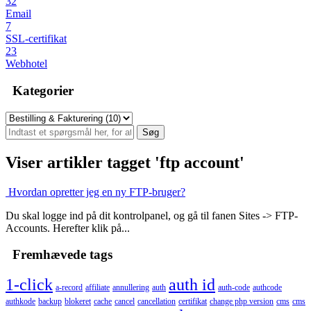
32
Email
7
SSL-certifikat
23
Webhotel
Kategorier
Viser artikler tagget 'ftp account'
Hvordan opretter jeg en ny FTP-bruger?
Du skal logge ind på dit kontrolpanel, og gå til fanen Sites -> FTP-
Accounts. Herefter klik på...
Fremhævede tags
1-click
auth id
a-record
affiliate
annullering
auth
auth-code
authcode
authkode
backup
blokeret
cache
cancel
cancellation
certifikat
change php version
cms
cms