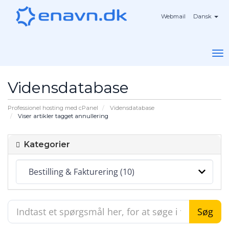
Webmail
Dansk
To
na
Vidensdatabase
Professionel hosting med cPanel
Vidensdatabase
Viser artikler tagget annullering
Kategorier