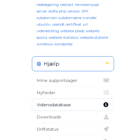
redelegering
redirect
remotemysql
server
skifte php version
SPF
subdomain
subdomæne
transfer
ubuntu
ukendt certifikat
url
viderestilling
website plads
website
qouta
website statistics
website statistik
windows
wordpress
Hjælp
Mine supportsager
Nyheder
Vidensdatabase
Downloads
Driftstatus