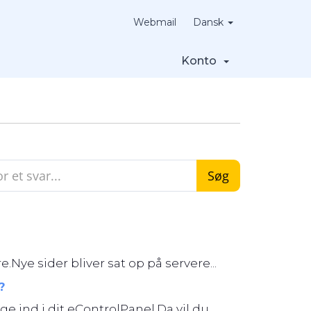
Webmail
Dansk
Konto
.Nye sider bliver sat op på servere...
?
ind i dit eControlPanel.Da vil du...