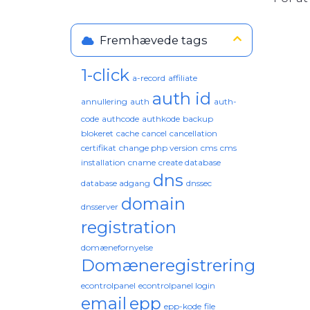
Fremhævede tags
1-click
a-record
affiliate
auth id
annullering
auth
auth-
code
authcode
authkode
backup
blokeret
cache
cancel
cancellation
certifikat
change php version
cms
cms
installation
cname
create database
dns
database adgang
dnssec
domain
dnsserver
registration
domænefornyelse
Domæneregistrering
econtrolpanel
econtrolpanel login
email
epp
epp-kode
file