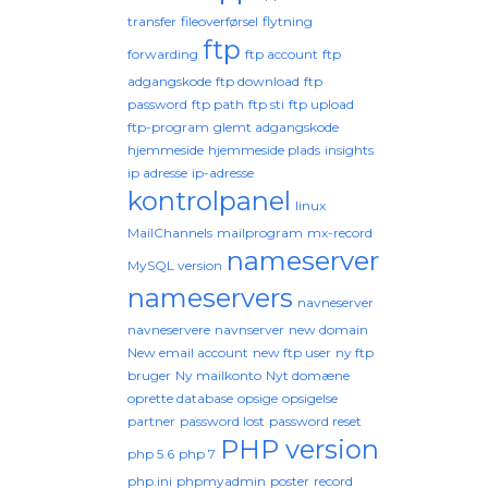
transfer
fileoverførsel
flytning
ftp
forwarding
ftp account
ftp
adgangskode
ftp download
ftp
password
ftp path
ftp sti
ftp upload
ftp-program
glemt adgangskode
hjemmeside
hjemmeside plads
insights
ip adresse
ip-adresse
kontrolpanel
linux
MailChannels
mailprogram
mx-record
nameserver
MySQL version
nameservers
navneserver
navneservere
navnserver
new domain
New email account
new ftp user
ny ftp
bruger
Ny mailkonto
Nyt domæne
oprette database
opsige
opsigelse
partner
password lost
password reset
PHP version
php 5.6
php 7
php.ini
phpmyadmin
poster
record