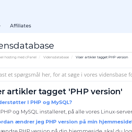
Affiliates
ensdatabase
nel hosting med cPanel
Vidensdatabase
Viser artikler tagget PHP version
r artikler tagget 'PHP version'
erstøtter I PHP og MySQL?
 PHP og MySQL installeret, på alle vores Linux-servere
rdan ændrer jeg PHP version på min hjemmeside
 ændre PHP version på din hjemmeside, skal du logge 