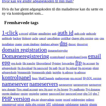
Hvor kan jeg ændre adgangskoden til min mail?
Hvis du har glemt adgangskoden til din mailadresse kan du sætte en
ny via kontrolpanelet som...
Fremhævede tags
1-click
auth id
a-record
affiliate
annullering
auth
auth-code
authcode
authkode
backup
blokeret
cache
cancel
cancellation
certifikat
change php version
cms
cms
dns
installation
cname
create database
database adgang
dnssec
dnsserver
domain registration
domænefornyelse
Domæneregistrering
email
econtrolpanel
econtrolpanel login
epp
ftp
epp-kode
file transfer
fileoverførsel
flytning
forwarding
ftp account
ftp
adgangskode
ftp download
ftp password
ftp path
ftp sti
ftp upload
ftp-program
glemt
adgangskode
hjemmeside
hjemmeside plads
insights
ip adresse
ip-adresse
kontrolpanel
linux
MailChannels
mailprogram
mx-record
MySQL version
nameserver
nameservers
navneserver
navneservere
navnserver
new domain
New email account
new ftp user
ny ftp bruger
Ny mailkonto
Nyt domæne
oprette database
opsige
opsigelse
partner
password lost
password reset
php 5.6
php 7
PHP version
php.ini
phpmyadmin
poster
record
redelegering
redirect
remotemysql
server
skifte php version
SPF
subdomain
subdomæne
transfer
ubuntu