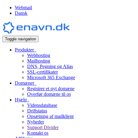
Webmail
Dansk
Toggle navigation
Produkter
Webhosting
Mailhosting
DNS, Pegning og Alias
SSL-certifikater
Microsoft 365 Exchange
Domæner
Registrer et nyt domæne
Overfør domæne til os
Hjælp
Vidensdatabase
Driftstatus
Opsætning af mailklient
Nyheder
Support Divider
Kontakt os