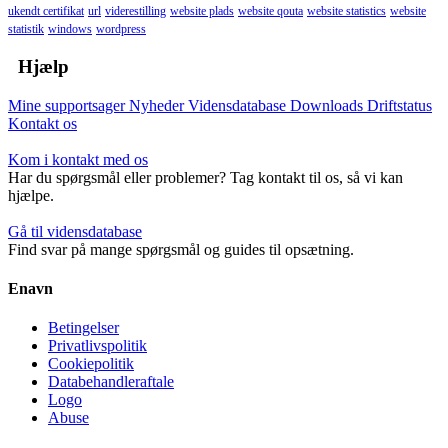
ukendt certifikat
url
viderestilling
website plads
website qouta
website statistics
website
statistik
windows
wordpress
Hjælp
Mine supportsager
Nyheder
Vidensdatabase
Downloads
Driftstatus
Kontakt os
Kom i kontakt med os
Har du spørgsmål eller problemer? Tag kontakt til os, så vi kan
hjælpe.
Gå til vidensdatabase
Find svar på mange spørgsmål og guides til opsætning.
Enavn
Betingelser
Privatlivspolitik
Cookiepolitik
Databehandleraftale
Logo
Abuse