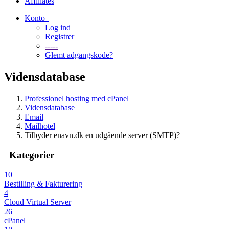
Affiliates
Konto
Log ind
Registrer
-----
Glemt adgangskode?
Vidensdatabase
Professionel hosting med cPanel
Vidensdatabase
Email
Mailhotel
Tilbyder enavn.dk en udgående server (SMTP)?
Kategorier
10
Bestilling & Fakturering
4
Cloud Virtual Server
26
cPanel