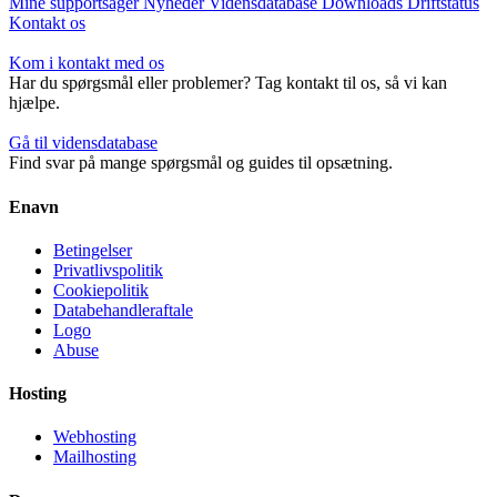
Mine supportsager
Nyheder
Vidensdatabase
Downloads
Driftstatus
Kontakt os
Kom i kontakt med os
Har du spørgsmål eller problemer? Tag kontakt til os, så vi kan
hjælpe.
Gå til vidensdatabase
Find svar på mange spørgsmål og guides til opsætning.
Enavn
Betingelser
Privatlivspolitik
Cookiepolitik
Databehandleraftale
Logo
Abuse
Hosting
Webhosting
Mailhosting