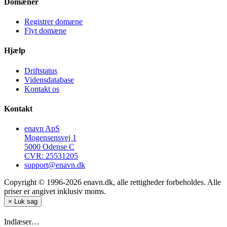
Domæner
Registrer domæne
Flyt domæne
Hjælp
Driftstatus
Vidensdatabase
Kontakt os
Kontakt
enavn ApS
Mogensensvej 1
5000 Odense C
CVR: 25531205
support@enavn.dk
Copyright © 1996-2026 enavn.dk, alle rettigheder forbeholdes. Alle
priser er angivet inklusiv moms.
×
Luk sag
Indlæser…