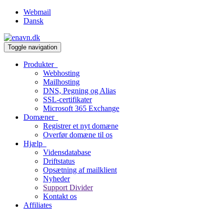
Webmail
Dansk
Toggle navigation
Produkter
Webhosting
Mailhosting
DNS, Pegning og Alias
SSL-certifikater
Microsoft 365 Exchange
Domæner
Registrer et nyt domæne
Overfør domæne til os
Hjælp
Vidensdatabase
Driftstatus
Opsætning af mailklient
Nyheder
Support Divider
Kontakt os
Affiliates