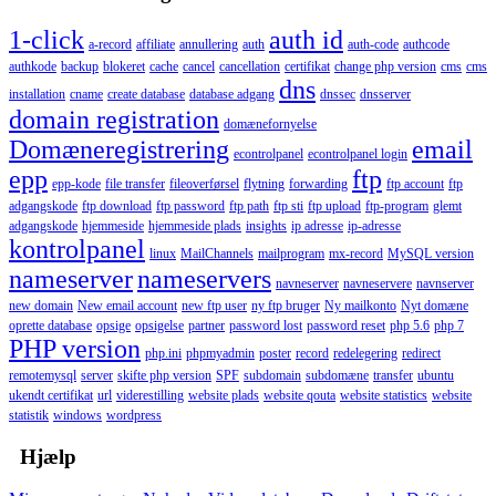
1-click
auth id
a-record
affiliate
annullering
auth
auth-code
authcode
authkode
backup
blokeret
cache
cancel
cancellation
certifikat
change php version
cms
cms
dns
installation
cname
create database
database adgang
dnssec
dnsserver
domain registration
domænefornyelse
Domæneregistrering
email
econtrolpanel
econtrolpanel login
epp
ftp
epp-kode
file transfer
fileoverførsel
flytning
forwarding
ftp account
ftp
adgangskode
ftp download
ftp password
ftp path
ftp sti
ftp upload
ftp-program
glemt
adgangskode
hjemmeside
hjemmeside plads
insights
ip adresse
ip-adresse
kontrolpanel
linux
MailChannels
mailprogram
mx-record
MySQL version
nameserver
nameservers
navneserver
navneservere
navnserver
new domain
New email account
new ftp user
ny ftp bruger
Ny mailkonto
Nyt domæne
oprette database
opsige
opsigelse
partner
password lost
password reset
php 5.6
php 7
PHP version
php.ini
phpmyadmin
poster
record
redelegering
redirect
remotemysql
server
skifte php version
SPF
subdomain
subdomæne
transfer
ubuntu
ukendt certifikat
url
viderestilling
website plads
website qouta
website statistics
website
statistik
windows
wordpress
Hjælp