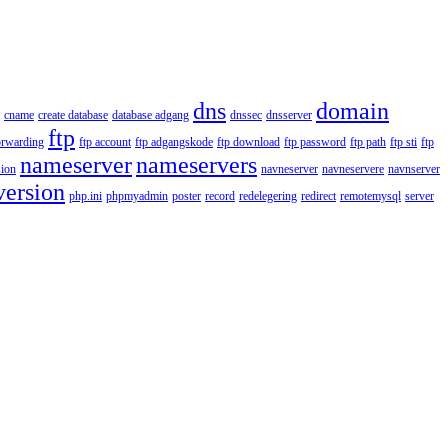
dns
domain
cname
create database
database adgang
dnssec
dnsserver
ftp
orwarding
ftp account
ftp adgangskode
ftp download
ftp password
ftp path
ftp sti
ftp
nameserver
nameservers
ion
navneserver
navneservere
navnserver
version
php.ini
phpmyadmin
poster
record
redelegering
redirect
remotemysql
server