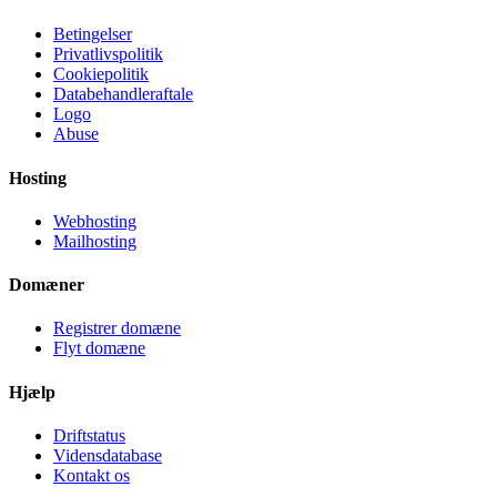
Betingelser
Privatlivspolitik
Cookiepolitik
Databehandleraftale
Logo
Abuse
Hosting
Webhosting
Mailhosting
Domæner
Registrer domæne
Flyt domæne
Hjælp
Driftstatus
Vidensdatabase
Kontakt os