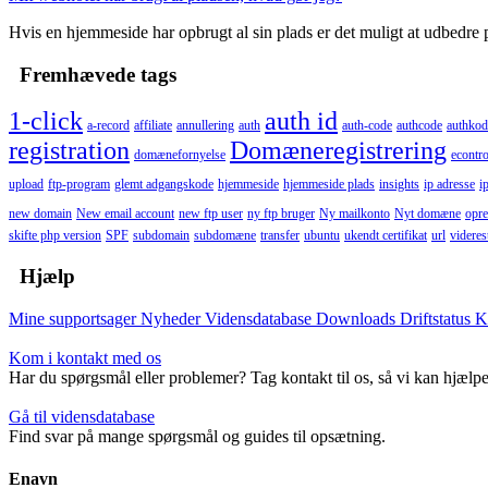
Hvis en hjemmeside har opbrugt al sin plads er det muligt at udbedre 
Fremhævede tags
1-click
auth id
a-record
affiliate
annullering
auth
auth-code
authcode
authkod
registration
Domæneregistrering
domænefornyelse
econtro
upload
ftp-program
glemt adgangskode
hjemmeside
hjemmeside plads
insights
ip adresse
i
new domain
New email account
new ftp user
ny ftp bruger
Ny mailkonto
Nyt domæne
opre
skifte php version
SPF
subdomain
subdomæne
transfer
ubuntu
ukendt certifikat
url
viderest
Hjælp
Mine supportsager
Nyheder
Vidensdatabase
Downloads
Driftstatus
K
Kom i kontakt med os
Har du spørgsmål eller problemer? Tag kontakt til os, så vi kan hjælpe
Gå til vidensdatabase
Find svar på mange spørgsmål og guides til opsætning.
Enavn