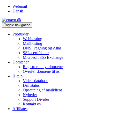
Webmail
Dansk
Toggle navigation
Produkter
Webhosting
Mailhosting
DNS, Pegning og Alias
SSL-certifikater
Microsoft 365 Exchange
Domæner
Registrer et nyt domæne
Overfør domæne til os
Hjælp
Vidensdatabase
Driftstatus
Opsætning af mailklient
Nyheder
Support Divider
Kontakt os
Affiliates