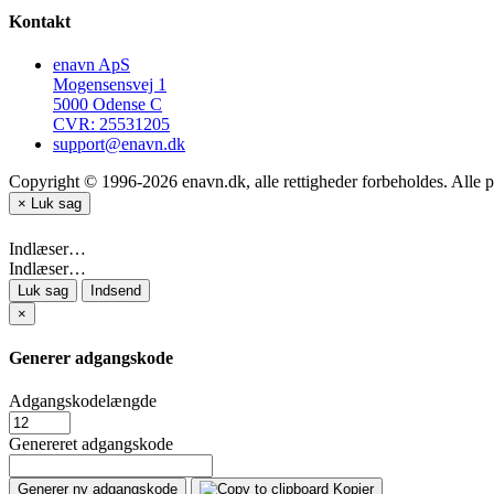
Kontakt
enavn ApS
Mogensensvej 1
5000 Odense C
CVR: 25531205
support@enavn.dk
Copyright © 1996-2026 enavn.dk, alle rettigheder forbeholdes. Alle p
×
Luk sag
Indlæser…
Indlæser…
Luk sag
Indsend
×
Generer adgangskode
Adgangskodelængde
Genereret adgangskode
Generer ny adgangskode
Kopier