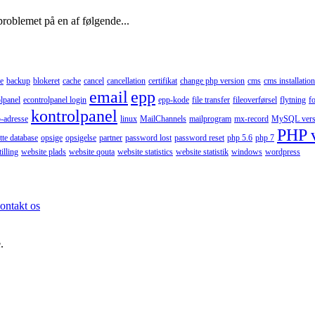
problemet på en af følgende...
e
backup
blokeret
cache
cancel
cancellation
certifikat
change php version
cms
cms installation
email
epp
lpanel
econtrolpanel login
epp-kode
file transfer
fileoverførsel
flytning
f
kontrolpanel
p-adresse
linux
MailChannels
mailprogram
mx-record
MySQL vers
PHP 
tte database
opsige
opsigelse
partner
password lost
password reset
php 5.6
php 7
illing
website plads
website qouta
website statistics
website statistik
windows
wordpress
ontakt os
.