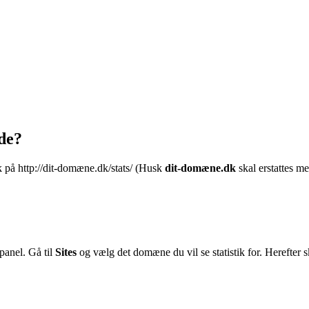
ide?
ik på http://dit-domæne.dk/stats/ (Husk
d
it-domæne.dk
skal erstattes 
panel. Gå til
Sites
og vælg det domæne du vil se statistik for. Herefter 