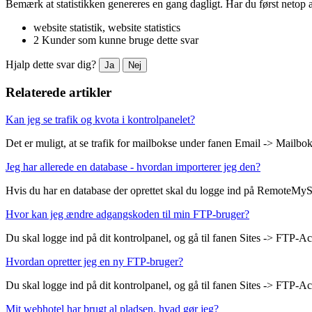
Bemærk at statistikken genereres en gang dagligt. Har du først netop a
website statistik, website statistics
2 Kunder som kunne bruge dette svar
Hjalp dette svar dig?
Ja
Nej
Relaterede artikler
Kan jeg se trafik og kvota i kontrolpanelet?
Det er muligt, at se trafik for mailbokse under fanen Email -> Mailbok
Jeg har allerede en database - hvordan importerer jeg den?
Hvis du har en database der oprettet skal du logge ind på RemoteMyS
Hvor kan jeg ændre adgangskoden til min FTP-bruger?
Du skal logge ind på dit kontrolpanel, og gå til fanen Sites -> FTP-Ac
Hvordan opretter jeg en ny FTP-bruger?
Du skal logge ind på dit kontrolpanel, og gå til fanen Sites -> FTP-Acc
Mit webhotel har brugt al pladsen, hvad gør jeg?