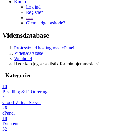
Konto
Log ind
Registrer
-----
Glemt adgangskode?
Vidensdatabase
Professionel hosting med cPanel
Vidensdatabase
Webhotel
Hvor kan jeg se statistik for min hjemmeside?
Kategorier
10
Bestilling & Fakturering
4
Cloud Virtual Server
26
cPanel
18
Domæne
32