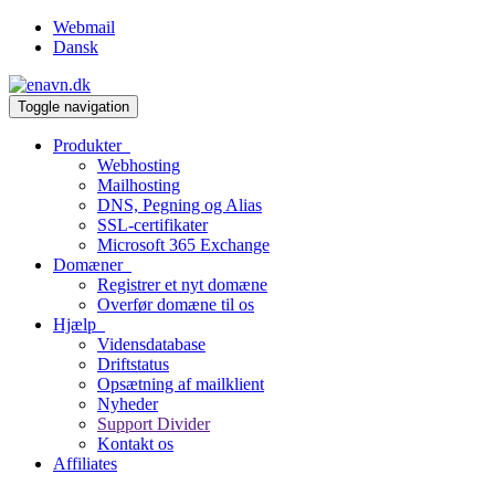
Webmail
Dansk
Toggle navigation
Produkter
Webhosting
Mailhosting
DNS, Pegning og Alias
SSL-certifikater
Microsoft 365 Exchange
Domæner
Registrer et nyt domæne
Overfør domæne til os
Hjælp
Vidensdatabase
Driftstatus
Opsætning af mailklient
Nyheder
Support Divider
Kontakt os
Affiliates