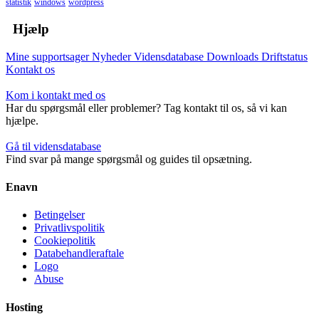
statistik
windows
wordpress
Hjælp
Mine supportsager
Nyheder
Vidensdatabase
Downloads
Driftstatus
Kontakt os
Kom i kontakt med os
Har du spørgsmål eller problemer? Tag kontakt til os, så vi kan
hjælpe.
Gå til vidensdatabase
Find svar på mange spørgsmål og guides til opsætning.
Enavn
Betingelser
Privatlivspolitik
Cookiepolitik
Databehandleraftale
Logo
Abuse
Hosting