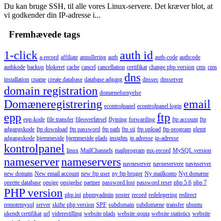
Du kan bruge SSH, til alle vores Linux-servere. Det kræver blot, at
vi godkender din IP-adresse i...
Fremhævede tags
1-click
auth id
a-record
affiliate
annullering
auth
auth-code
authcode
authkode
backup
blokeret
cache
cancel
cancellation
certifikat
change php version
cms
cms
dns
installation
cname
create database
database adgang
dnssec
dnsserver
domain registration
domænefornyelse
Domæneregistrering
email
econtrolpanel
econtrolpanel login
epp
ftp
epp-kode
file transfer
fileoverførsel
flytning
forwarding
ftp account
ftp
adgangskode
ftp download
ftp password
ftp path
ftp sti
ftp upload
ftp-program
glemt
adgangskode
hjemmeside
hjemmeside plads
insights
ip adresse
ip-adresse
kontrolpanel
linux
MailChannels
mailprogram
mx-record
MySQL version
nameserver
nameservers
navneserver
navneservere
navnserver
new domain
New email account
new ftp user
ny ftp bruger
Ny mailkonto
Nyt domæne
oprette database
opsige
opsigelse
partner
password lost
password reset
php 5.6
php 7
PHP version
php.ini
phpmyadmin
poster
record
redelegering
redirect
remotemysql
server
skifte php version
SPF
subdomain
subdomæne
transfer
ubuntu
ukendt certifikat
url
viderestilling
website plads
website qouta
website statistics
website