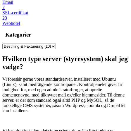
Email
7
SSL-certifikat
23
Webhotel
Kategorier
Hvilken type server (styresystem) skal jeg
vælge?
Vi foreslår gerne vores standardserver, installeret med Ubuntu
(Linux), samt medfølgende kontrolpanel. Kontrolpanelet giver fri
mulighed for, med egen administratorbruger, at oprette
domænenavne, med tilknyttet mail og/eller hjemmesider. Til denne
server, er der som standard også altid PHP og MySQL, så de
forskellige CMS-systemer, såsom Wordpress, Joomla og Drupal let
kan installeres.
Vi kan dog installere det styresystem, du måtte foretrække og