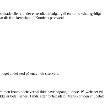
ade eller tab, der er resultat af adgang til en konto v.h.a. gyldigt
avn.dk ikke kendskab til Kundens password.
noget andet sted på enavn.dk’s servere.
et, men kontoindehaver vil ikke have adgang til disse. På websitet vil
ke er betalt senest 1 mdr. efter forfaldsdato. Mens kontoen er ubetalt