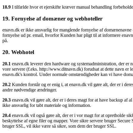
18.9
I tilfælde hvor et ejerskifte kræver manual behandling forbeholder 
19. Fornyelse af domæner og webhoteller
enavn.dk er ikke ansvarlig for manglende fornyelse af domænenavne e
fornyelse ud pr. email, hvorfor Kunden har pligt til at informere ena
på.
20. Webhotel
20.1
enavn.dk leverer den hardware og systemadministration, der er n
vore servere (f.eks. http://www.ditnavn.dk) forudsat at dette navn er l
enavn.dk's kontrol. Under normale omstændigheder kan vi have dom
20.2
Kunden forstår og er enig i, at enavn.dk vil gøre alt, der er i dere
andre nødvendige ændringer.
20.3
enavn.dk vil gøre alt, der er i deres magt for at have backup af 
ikke ansvarlig for tabt materiale og information.
20.4
enavn.dk vil også gøre alt, der er i vor magt for at opretholde sik
beskyttelse af egne filer og mapper. Vore sikre servere bruger Secur
bruger SSL, vil ikke være så sikre, som dem der bruger SSL.