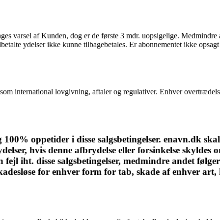
ges varsel af Kunden, dog er de første 3 mdr. uopsigelige. Medmindre 
udbetalte ydelser ikke kunne tilbagebetales. Er abonnementet ikke opsag
som international lovgivning, aftaler og regulativer. Enhver overtrædel
100% oppetider i disse salgsbetingelser. enavn.dk ska
f ydelser, hvis denne afbrydelse eller forsinkelse skyld
 fejl iht. disse salgsbetingelser, medmindre andet følge
kadesløse for enhver form for tab, skade af enhver art, 