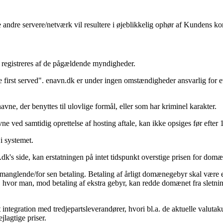
e andre servere/netværk vil resultere i øjeblikkelig ophør af Kundens k
 registreres af de pågældende myndigheder.
e first served". enavn.dk er under ingen omstændigheder ansvarlig for ev
ne, der benyttes til ulovlige formål, eller som har kriminel karakter.
e ved samtidig oprettelse af hosting aftale, kan ikke opsiges før efter 1
 i systemet.
.dk's side, kan erstatningen på intet tidspunkt overstige prisen for domæ
 manglende/for sen betaling. Betaling af årligt domænegebyr skal være 
or man, mod betaling af ekstra gebyr, kan redde domænet fra sletning 
egration med tredjepartsleverandører, hvori bl.a. de aktuelle valutakurs
jlagtige priser.