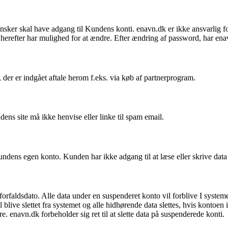
ker skal have adgang til Kundens konti. enavn.dk er ikke ansvarlig for sk
erefter har mulighed for at ændre. Efter ændring af password, har en
 der er indgået aftale herom f.eks. via køb af partnerprogram.
ens site må ikke henvise eller linke til spam email.
ndens egen konto. Kunden har ikke adgang til at læse eller skrive data 
forfaldsdato. Alle data under en suspenderet konto vil forblive I system
ve slettet fra systemet og alle hidhørende data slettes, hvis kontoen ik
. enavn.dk forbeholder sig ret til at slette data på suspenderede konti.