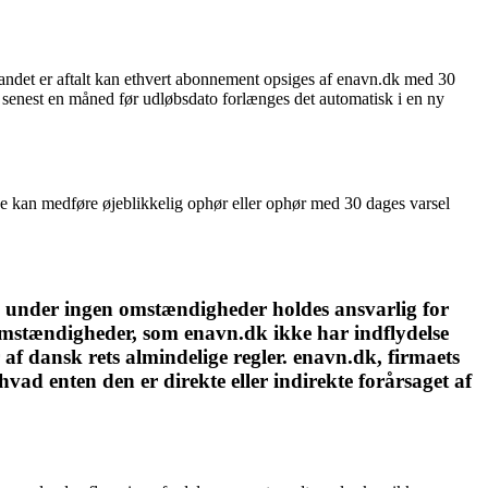
andet er aftalt kan ethvert abonnement opsiges af enavn.dk med 30
t senest en måned før udløbsdato forlænges det automatisk i en ny
se kan medføre øjeblikkelig ophør eller ophør med 30 dages varsel
l under ingen omstændigheder holdes ansvarlig for
es omstændigheder, som enavn.dk ikke har indflydelse
r af dansk rets almindelige regler. enavn.dk, firmaets
hvad enten den er direkte eller indirekte forårsaget af