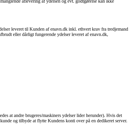
s manglende aflevering af ydelsen og evt. godtgørelse kan ikke
ydelser leveret til Kunden af enavn.dk inkl. ethvert krav fra tredjemand
fbrudt eller dårligt fungerende ydelser leveret af enavn.dk,
edes at andre brugeres/maskiners ydelser lider herunder). Hvis det
unde og tilbyde at flytte Kundens konti over på en dedikeret server.