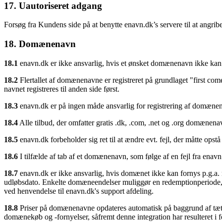
17. Uautoriseret adgang
Forsøg fra Kundens side på at benytte enavn.dk’s servere til at angrib
18. Domænenavn
18.1
enavn.dk er ikke ansvarlig, hvis et ønsket domænenavn ikke kan
18.2
Flertallet af domænenavne er registreret på grundlaget "first com
navnet registreres til anden side først.
18.3
enavn.dk er på ingen måde ansvarlig for registrering af domænenav
18.4
Alle tilbud, der omfatter gratis .dk, .com, .net og .org domænenavn
18.5
enavn.dk forbeholder sig ret til at ændre evt. fejl, der måtte opstå
18.6
I tilfælde af tab af et domænenavn, som følge af en fejl fra enavn
18.7
enavn.dk er ikke ansvarlig, hvis domænet ikke kan fornys p.g.a.
udløbsdato. Enkelte domæneendelser muliggør en redemptionperiode, hv
ved henvendelse til enavn.dk's support afdeling.
18.8
Priser på domænenavne opdateres automatisk på baggrund af tæt int
domænekøb og -fornyelser, såfremt denne integration har resulteret i fe