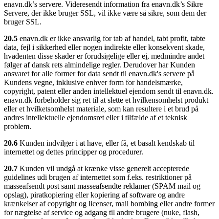
enavn.dk’s servere. Videresendt information fra enavn.dk’s Sikre
Servere, der ikke bruger SSL, vil ikke være så sikre, som dem der
bruger SSL.
20.5
enavn.dk er ikke ansvarlig for tab af handel, tabt profit, tabte
data, fejl i sikkerhed eller nogen indirekte eller konsekvent skade,
hvadenten disse skader er forudsigelige eller ej, medmindre andet
følger af dansk rets almindelige regler. Derudover har Kunden
ansvaret for alle former for data sendt til enavn.dk's servere på
Kundens vegne, inklusive enhver form for handelsmærke,
copyright, patent eller anden intellektuel ejendom sendt til enavn.dk.
enavn.dk forbeholder sig ret til at slette et hvilkensomhelst produkt
eller et hvilketsomhelst materiale, som kan resultere i et brud på
andres intellektuelle ejendomsret eller i tilfælde af et teknisk
problem.
20.6
Kunden indvilger i at have, eller få, et basalt kendskab til
internettet og dettes principper og procedurer.
20.7
Kunden vil undgå at krænke visse generelt accepterede
guidelines udi brugen af internettet som f.eks. restriktioner på
masseafsendt post samt masseafsendte reklamer (SPAM mail og
opslag), piratkopiering eller kopiering af software og andre
krænkelser af copyright og licenser, mail bombing eller andre former
for nægtelse af service og adgang til andre brugere (nuke, flash,