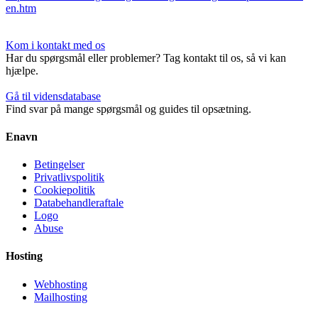
en.htm
Kom i kontakt med os
Har du spørgsmål eller problemer? Tag kontakt til os, så vi kan
hjælpe.
Gå til vidensdatabase
Find svar på mange spørgsmål og guides til opsætning.
Enavn
Betingelser
Privatlivspolitik
Cookiepolitik
Databehandleraftale
Logo
Abuse
Hosting
Webhosting
Mailhosting