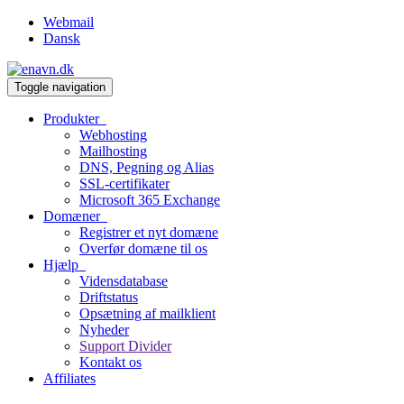
Webmail
Dansk
Toggle navigation
Produkter
Webhosting
Mailhosting
DNS, Pegning og Alias
SSL-certifikater
Microsoft 365 Exchange
Domæner
Registrer et nyt domæne
Overfør domæne til os
Hjælp
Vidensdatabase
Driftstatus
Opsætning af mailklient
Nyheder
Support Divider
Kontakt os
Affiliates