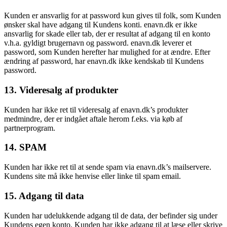
Kunden er ansvarlig for at password kun gives til folk, som Kunden
ønsker skal have adgang til Kundens konti. enavn.dk er ikke
ansvarlig for skade eller tab, der er resultat af adgang til en konto
v.h.a. gyldigt brugernavn og password. enavn.dk leverer et
password, som Kunden herefter har mulighed for at ændre. Efter
ændring af password, har enavn.dk ikke kendskab til Kundens
password.
13. Videresalg af produkter
Kunden har ikke ret til videresalg af enavn.dk’s produkter
medmindre, der er indgået aftale herom f.eks. via køb af
partnerprogram.
14. SPAM
Kunden har ikke ret til at sende spam via enavn.dk’s mailservere.
Kundens site må ikke henvise eller linke til spam email.
15. Adgang til data
Kunden har udelukkende adgang til de data, der befinder sig under
Kundens egen konto. Kunden har ikke adgang til at læse eller skrive