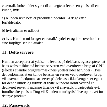
enavn.dk forbeholder sig ret til at nægte at levere en ydelse til en
kunde, hvis:
a) Kunden ikke betaler produktet indenfor 14 dage efter
forfaldsdato.
b) hvis aftalen er udløbet
c) hvis Kunden misbruger enavn.dk’s ydelser og ikke overholder
sine forpligtelser iht. aftalen.
11. Delte servere
Kunden accepterer at ydelserne leveres på delebasis og accepterer, at
hans website ikke må belaste serveren ved overdreven brug af CPU
(således at andre brugeres/maskiners ydelser lider herunder). Hvis
det bedømmes at en kunde belaster en server ved overdreven brug,
vil enavn.dk bedømme at server på delebasis ikke længere er egnet
for denne kunde og tilbyde at flytte Kundens konti over på en
dedikeret server. I sådanne tilfælde vil enavn.dk tilbagebetale evt.
forudbetalte ydelser. Dog vil Kunden naturligvis blive opkrævet for
det nye produkt.
12. Passwords