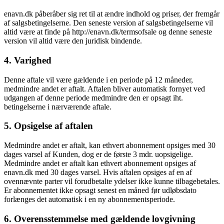
enavn.dk påberåber sig ret til at ændre indhold og priser, der fremgår
af salgsbetingelserne. Den seneste version af salgsbetingelserne vil
altid være at finde på http://enavn.dk/termsofsale og denne seneste
version vil altid være den juridisk bindende.
4. Varighed
Denne aftale vil være gældende i en periode på 12 måneder,
medmindre andet er aftalt. Aftalen bliver automatisk fornyet ved
udgangen af denne periode medmindre den er opsagt iht.
betingelserne i nærværende aftale.
5. Opsigelse af aftalen
Medmindre andet er aftalt, kan ethvert abonnement opsiges med 30
dages varsel af Kunden, dog er de første 3 mdr. uopsigelige.
Medmindre andet er aftalt kan ethvert abonnement opsiges af
enavn.dk med 30 dages varsel. Hvis aftalen opsiges af en af
ovennævnte parter vil forudbetalte ydelser ikke kunne tilbagebetales.
Er abonnementet ikke opsagt senest en måned før udløbsdato
forlænges det automatisk i en ny abonnementsperiode.
6. Overensstemmelse med gældende lovgivning