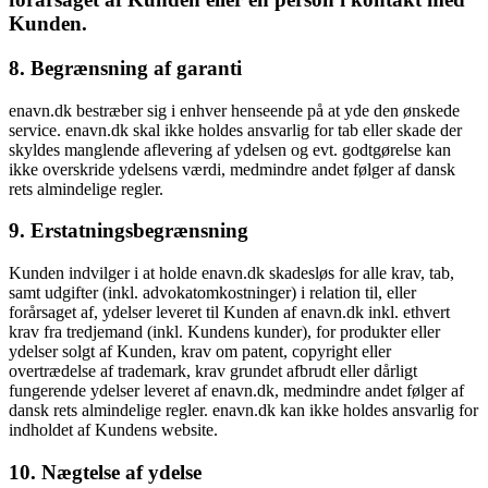
Kunden.
8. Begrænsning af garanti
enavn.dk bestræber sig i enhver henseende på at yde den ønskede
service. enavn.dk skal ikke holdes ansvarlig for tab eller skade der
skyldes manglende aflevering af ydelsen og evt. godtgørelse kan
ikke overskride ydelsens værdi, medmindre andet følger af dansk
rets almindelige regler.
9. Erstatningsbegrænsning
Kunden indvilger i at holde enavn.dk skadesløs for alle krav, tab,
samt udgifter (inkl. advokatomkostninger) i relation til, eller
forårsaget af, ydelser leveret til Kunden af enavn.dk inkl. ethvert
krav fra tredjemand (inkl. Kundens kunder), for produkter eller
ydelser solgt af Kunden, krav om patent, copyright eller
overtrædelse af trademark, krav grundet afbrudt eller dårligt
fungerende ydelser leveret af enavn.dk, medmindre andet følger af
dansk rets almindelige regler. enavn.dk kan ikke holdes ansvarlig for
indholdet af Kundens website.
10. Nægtelse af ydelse