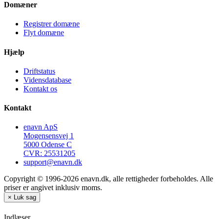
Domæner
Registrer domæne
Flyt domæne
Hjælp
Driftstatus
Vidensdatabase
Kontakt os
Kontakt
enavn ApS
Mogensensvej 1
5000 Odense C
CVR: 25531205
support@enavn.dk
Copyright © 1996-2026 enavn.dk, alle rettigheder forbeholdes. Alle
priser er angivet inklusiv moms.
×
Luk sag
Indlæser…