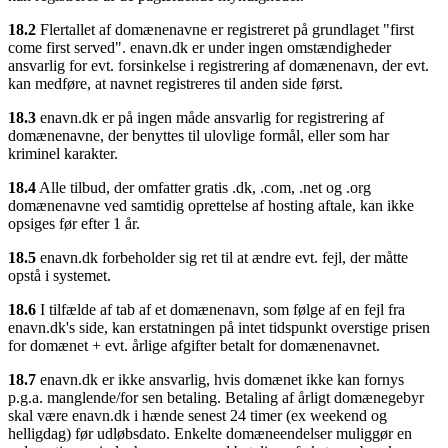
18.2
Flertallet af domænenavne er registreret på grundlaget "first
come first served". enavn.dk er under ingen omstændigheder
ansvarlig for evt. forsinkelse i registrering af domænenavn, der evt.
kan medføre, at navnet registreres til anden side først.
18.3
enavn.dk er på ingen måde ansvarlig for registrering af
domænenavne, der benyttes til ulovlige formål, eller som har
kriminel karakter.
18.4
Alle tilbud, der omfatter gratis .dk, .com, .net og .org
domænenavne ved samtidig oprettelse af hosting aftale, kan ikke
opsiges før efter 1 år.
18.5
enavn.dk forbeholder sig ret til at ændre evt. fejl, der måtte
opstå i systemet.
18.6
I tilfælde af tab af et domænenavn, som følge af en fejl fra
enavn.dk's side, kan erstatningen på intet tidspunkt overstige prisen
for domænet + evt. årlige afgifter betalt for domænenavnet.
18.7
enavn.dk er ikke ansvarlig, hvis domænet ikke kan fornys
p.g.a. manglende/for sen betaling. Betaling af årligt domænegebyr
skal være enavn.dk i hænde senest 24 timer (ex weekend og
helligdag) før udløbsdato. Enkelte domæneendelser muliggør en