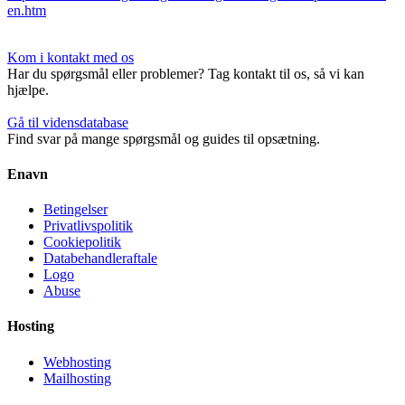
en.htm
Kom i kontakt med os
Har du spørgsmål eller problemer? Tag kontakt til os, så vi kan
hjælpe.
Gå til vidensdatabase
Find svar på mange spørgsmål og guides til opsætning.
Enavn
Betingelser
Privatlivspolitik
Cookiepolitik
Databehandleraftale
Logo
Abuse
Hosting
Webhosting
Mailhosting