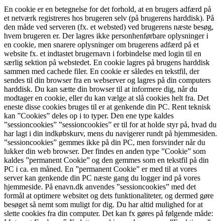
En cookie er en betegnelse for det forhold, at en brugers adfærd på
et netværk registreres hos brugeren selv (på brugerens harddisk). På
den måde ved serveren (fx. et websted) ved brugerens næste besøg,
hvem brugeren er. Der lagres ikke personhenførbare oplysninger i
en cookie, men snarere oplysninger om brugerens adfærd på et
website fx. et indtastet brugernavn i forbindelse med login til en
særlig sektion på webstedet. En cookie lagres på brugens harddisk
sammen med cachede filer. En cookie er således en tekstfil, der
sendes til din browser fra en webserver og lagres på din computers
harddisk. Du kan sætte din browser til at informere dig, når du
modtager en cookie, eller du kan vælge at slå cookies helt fra. Det
eneste disse cookies bruges til er at genkende din PC. Rent teknisk
kan ”Cookies” deles op i to typer. Den ene type kaldes
”sessioncookies” ”sessioncookies” er til for at holde styr på, hvad du
har lagt i din indkøbskurv, mens du navigerer rundt på hjemmesiden.
”sessioncookies” gemmes ikke på din PC, men forsvinder når du
lukker din web browser. Der findes en anden type ”Cookie” som
kaldes ”permanent Cookie” og den gemmes som en tekstfil på din
PC i ca. en måned. En ”permanent Cookie” er med til at vores
server kan genkende din PC næste gang du logger ind på vores
hjemmeside. På enavn.dk anvendes ”sessioncookies” med det
formål at optimere websitet og dets funktionaliteter, og dermed gøre
besøget så nemt som muligt for dig. Du har altid mulighed for at
slette cookies fra din computer. Det kan fx gøres på følgende måde: