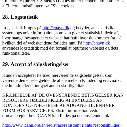
I Internet Explorer 5.X slettes cookies under menuen ”Funktioner” -
> ”Internetindstillinger” -> ”Slet cookies.
28. Logstatistik
Logstatistik bruges på
http://enavn.dk
og betyder, at et statistik-
system opsamler information, som kan give et statistisk billede af,
hvor mange besøgende et website har haft, hvor de kommer fra, på
hvilken del af websitet dette forlades mm. På
http://enavn.dk
anvendes logstatistik med det formål at optimere websitet og dets
funktionaliteter.
29. Accept af salgsbetingelser
Kunden accepterer hermed nærværende salgsbetingelser, som
værende den eneste gældende aftale mellem Kunden og enavn.dk,
medmindre der er indgået anden skriftlig aftale.
KRÆNKELSE AF DE OVENSTÅENDE BETINGELSER KAN
RESULTERE I ØJEBLIKKELIG AFBRYDELSE AF
KONTOEN OG NÆGTELSE AF ADGANG TIL ENHVER
FORM FOR SERVICE. PS. Ekstra information vedr.
domæneregler hos ICANN kan findes på nedenstående link:
http://www.icann.org/en/registrars/registrant-rights-responsibilities-